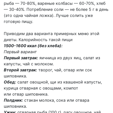
рыба — 70-80%, вареные колбасы — 60-70%, хлеб
— 30-40%. Потребление соли — не более 5 г в день
(это одна чайная ложка). Лучше солить уже
готовую пищу.
Приводим два варианта примерных меню этой
диеты. Калорийность такой пищи
1500-1600 ккал (без хлеба):
Первый вариант
Первый завтрак:
яичница из двух яиц, салат из
капусты, чай с молоком.
Второй завтрак:
творог, чай, отвар или сок
шиповника.
Обед:
салат овощной, щи из квашеной капусты,
курица отварная с овощами, компот
или отвар шиповника.
Полдник:
стакан молока, сока или отвара
шиповника.
Ужин:
отварная рыба (100 г), рагу овощное, чай.