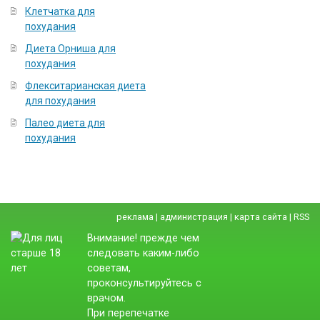
Клетчатка для
похудания
Диета Орниша для
похудания
Флекситарианская диета
для похудания
Палео диета для
похудания
реклама
|
администрация
|
карта сайта
|
RSS
Внимание! прежде чем
следовать каким-либо
советам,
проконсультируйтесь с
врачом.
При перепечатке