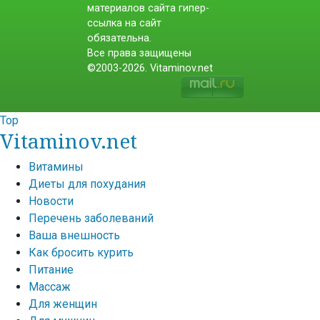
материалов сайта гипер-
ссылка на сайт
обязательна.
Все права защищены
©2003-2026. Vitaminov.net
Top
Vitaminov.net
Витамины
Диеты для похудания
Новости
Перечень заболеваний
Ваша внешность
Как бросить курить
Питание
Массаж
Для женщин