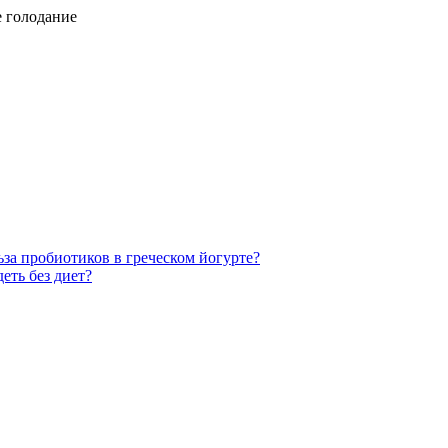
 голодание
ьза пробиотиков в греческом йогурте?
еть без диет?