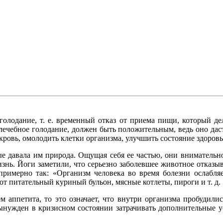
голодание, т. е. временный отказ от приема пищи, который де
 лечебное голодание, должен быть положительным, ведь оно дас
ровь, омолодить клетки организма, улучшить состояние здоровь
рые давала им природа. Ощущая себя ее частью, они внимател
нь. Йоги заметили, что серьезно заболевшее животное отказыв
имерно так: «Организм человека во время болезни ослабляет
ют питательный куриный бульон, мясные котлеты, пироги и т. д.
ем аппетита, то это означает, что внутри организма пробудили
вынужден в кризисном состоянии затрачивать дополнительные у