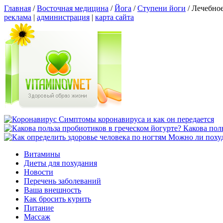
Главная
/
Восточная медицина
/
Йога
/
Ступени йоги
/
Лечебное
реклама
|
администрация
|
карта сайта
Симптомы коронавируса и как он передается
Какова пол
Можно ли похуд
Витамины
Диеты для похудания
Новости
Перечень заболеваний
Ваша внешность
Как бросить курить
Питание
Массаж