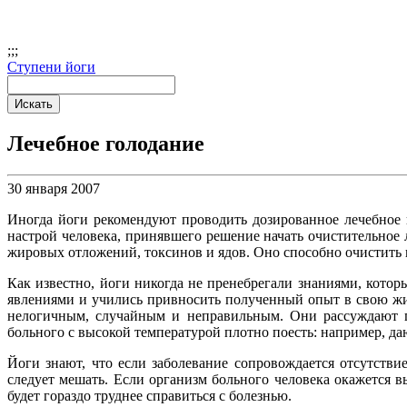
;
;;
Ступени йоги
Лечебное голодание
30 января 2007
Иногда йоги рекомендуют проводить дозированное лечебное 
настрой человека, принявшего решение начать очистительное
жировых отложений, токсинов и ядов. Оно способно очистить к
Как известно, йоги никогда не пренебрегали знаниями, кото
явлениями и учились привносить полученный опыт в свою жиз
нелогичным, случайным и неправильным. Они рассуждают пр
больного с высокой температурой плотно поесть: например, да
Йоги знают, что если заболевание сопровождается отсутстви
следует мешать. Если организм больного человека окажется 
будет гораздо труднее справиться с болезнью.