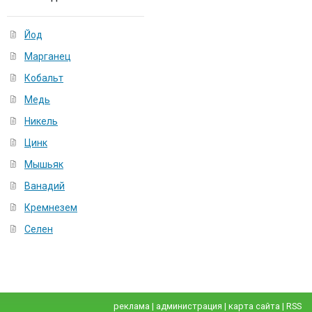
Йод
Марганец
Кобальт
Медь
Никель
Цинк
Мышьяк
Ванадий
Кремнезем
Селен
реклама
|
администрация
|
карта сайта
|
RSS