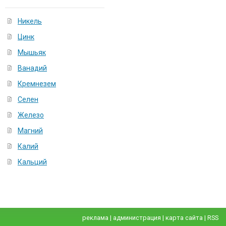
Никель
Цинк
Мышьяк
Ванадий
Кремнезем
Селен
Железо
Магний
Калий
Кальций
реклама
|
администрация
|
карта сайта
|
RSS