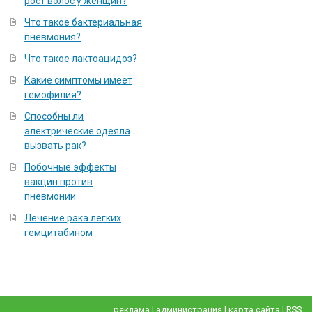
рост волос у женщин?
Что такое бактериальная
пневмония?
Что такое лактоацидоз?
Какие симптомы имеет
гемофилия?
Способны ли
электрические одеяла
вызвать рак?
Побочные эффекты
вакцин против
пневмонии
Лечение рака легких
гемцитабином
реклама
|
администрация
|
карта сайта
|
RSS