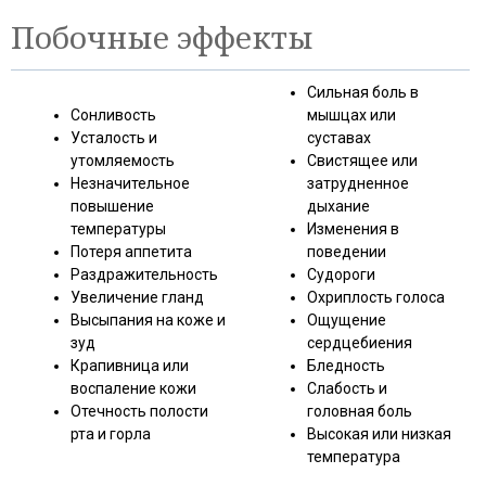
Побочные эффекты
Сильная боль в
Сонливость
мышцах или
Усталость и
суставах
утомляемость
Свистящее или
Незначительное
затрудненное
повышение
дыхание
температуры
Изменения в
Потеря аппетита
поведении
Раздражительность
Судороги
Увеличение гланд
Охриплость голоса
Высыпания на коже и
Ощущение
зуд
сердцебиения
Крапивница или
Бледность
воспаление кожи
Слабость и
Отечность полости
головная боль
рта и горла
Высокая или низкая
температура