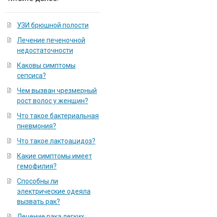
УЗИ брюшной полости
Лечение печеночной
недостаточности
Каковы симптомы
сепсиса?
Чем вызван чрезмерный
рост волос у женщин?
Что такое бактериальная
пневмония?
Что такое лактоацидоз?
Какие симптомы имеет
гемофилия?
Способны ли
электрические одеяла
вызвать рак?
Лечение рака легких