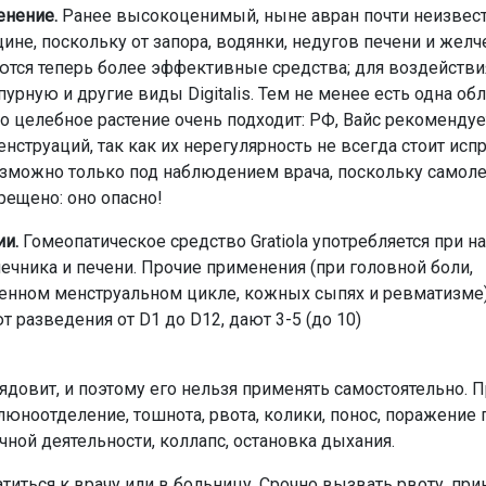
енение.
Ранее высокоценимый, ныне авран почти неизвест
цине, поскольку от запора, водянки, недугов печени и же
меются теперь более эффективные средства; для воздействи
рную и другие виды Digitalis. Тем не менее есть одна обл
о целебное растение очень подходит: РФ, Вайс рекомендуе
нструаций, так как их нерегулярность не всегда стоит исп
озможно только под наблюдением врача, поскольку самол
ещено: оно опасно!
ии.
Гомеопатическое средство Gratiola употребляется при 
ечника и печени. Прочие применения (при головной боли,
ченном менструальном цикле, кожных сыпях и ревматизме
 разведения от D1 до D12, дают 3-5 (до 10)
ядовит, и поэтому его нельзя применять самостоятельно. 
юноотделение, тошнота, рвота, колики, понос, поражение 
чной деятельности, коллапс, остановка дыхания.
титься к врачу или в больницу. Срочно вызвать рвоту, при