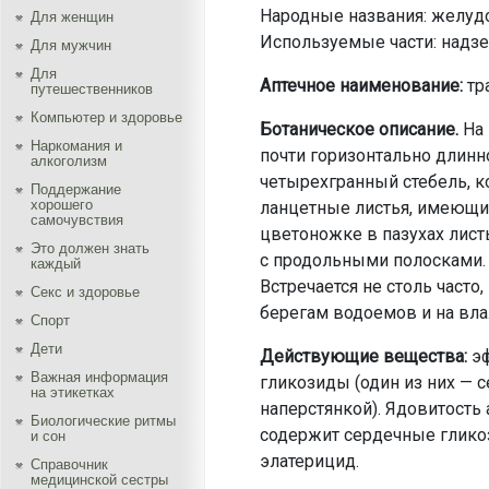
Народные названия: желудо
Для женщин
Используемые части: надзе
Для мужчин
Для
Аптечное наименование:
тра
путешественников
Компьютер и здоровье
Ботаническое описание.
На 
Наркомания и
почти горизонтально длинн
алкоголизм
четырехгранный стебель, к
Поддержание
хорошего
ланцетные листья, имеющи
самочувствия
цветоножке в пазухах лист
Это должен знать
с продольными полосками. 
каждый
Встречается не столь часто
Секс и здоровье
берегам водоемов и на вла
Спорт
Дети
Действующие вещества:
эф
Важная информация
гликозиды (один из них — 
на этикетках
наперстянкой). Ядовитость 
Биологические ритмы
содержит сердечные гликоз
и сон
элатерицид.
Справочник
медицинской сестры