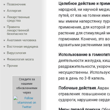
Целебное действие и прим
Позвоночник
народной, ни научной меди
Аллергия
путей, от язв на голени и
Лекарственные
средства
мы имеем наперстянку пурпу
применения, для которой эт
Правила
лекарственной
растение для стимуляций ме
безопасности
гормонами. Конечно, это в
Aнатомия человека
ядовитыми растениями запр
Восточная медицина
Вирусология
Использование в гомеопат
Физиология мозга
деятельности желудка, киш
Прочее
раздражительности, укоро
несущественны. Используют
раз в день по 3-8 капель.
Следите за
нашими
Побочные действия.
Авран 
обновлениями
через
отравления: повышенное сл
судороги, нарушение серде
Меры первой помощи.
Обра