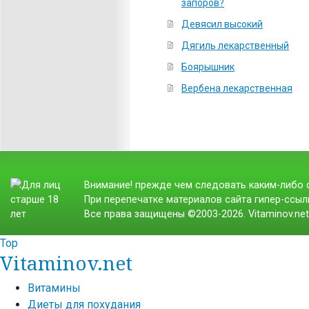
запоров?
Девясил высокий
Дягиль лекарственный
Боярышник
Вербена лекарственная
Внимание! прежде чем следовать каким-либо с
При перепечатке материалов сайта гипер-ссылк
Все права защищены ©2003-2026. Vitaminov.ne
Top
Vitaminov.net
Витамины
Диеты для похудания