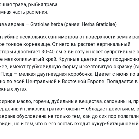
чная трава, рыбья трава.
мная часть растения.
ва аврана — Gratiolae herba (ранее: Herba Gratiolae).
глубине нескольких сантиметров от поверхности земли ра
ое тонкое корневище. От него вырастает вертикальный
оторый достигает 30-40 см в высоту и несет супротивные 
е мелкопильчатый край. Крупные цветки сидят поодиночк
ьев, имеют трубковидную форму и желтоватую окраску (в
Плод — мелкая двугнездная коробочка. Цветет с июня по а
, но по всей Центральной и Восточной Европе. Попадается в 
жных лугах.
ирное масло, горечи, дубильные вещества, сапонины и, пр
сердечный гликозид гратио-токсин — обладает действием, 
аврана обусловлена не только тем, как до сих пор полагали,
иды, но и тем, что в его состав входит кукур-битациновый