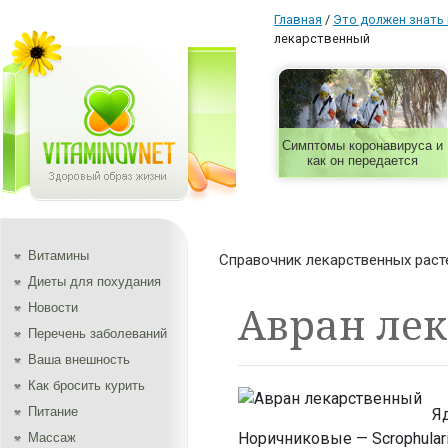
Главная
/
Это должен знать
лекарственный
Симптомы коронавируса и
как он передается
Витамины
Справочник лекарственных раст
Диеты для похудания
Авран ле
Новости
Перечень заболеваний
Ваша внешность
Как бросить курить
Питание
Яд
Норичниковые — Scrophulari
Массаж