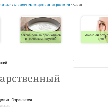
 каждый
/
Справочник лекарственных растений
/
Авран
Какова польза пробиотиков
Можно ли похуд
в греческом йогурте?
диет?
ений
карственный
овит! Охраняется.
aceae.