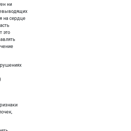
ен ни
лчевыводящих
я на сердце
асть
т это
равлять
ечение
нарушениях
)
Признаки
почек,
нять