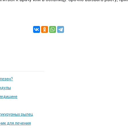
олезен?
ндулы
медицине
кукурузных рылец
ник для лечения