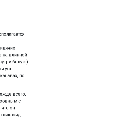
сполагается
сидячие
е на длинной
нутри белую)
вгуст.
канавах, по
ежде всего,
сходным с
 что он
 гликозид