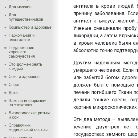
антитела в крови людей,
Для мужчин
причину заболевания. Если
Для
путешественников
антител к вирусу желтой 
Компьютер и здоровье
Ученые смешивали пробу 
лихорадки, а затем впрыс
Наркомания и
алкоголизм
в крови человека были ан
Поддержание
абсолютно точно подтверди
хорошего
самочувствия
Другим надежным методо
Это должен знать
каждый
умершего человека. Если п
Секс и здоровье
или забытой богом деревн
должен был с помощью ви
Спорт
печени погибшего. Ткани 
Дети
делали тонкие срезы, ок
Важная информация
на этикетках
картине микроскопических
Биологические ритмы
и сон
Эти два метода — выявлен
Справочник
течение двух-трех лет 
медицинской сестры
государствах земного шар
Позвоночник