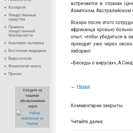
встречается в странах Це
Аллергия
Азиатском, Австралийском 
Лекарственные
средства
Вскоре после этого сотруд
Правила
африканца кровью больног
лекарственной
безопасности
опыт, чтобы убедиться в за
Aнатомия человека
приходит уже через неско
лаборант.
Восточная медицина
Вирусология
«Беседы о вирусах», А.См
Физиология мозга
Прочее
←
Назад
Следите за
нашими
обновлениями
Комментарии закрыты.
через
Читайте далее: