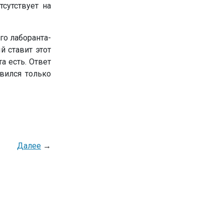
сутствует на
го лаборанта-
 ставит этот
а есть. Ответ
авился только
Далее
→