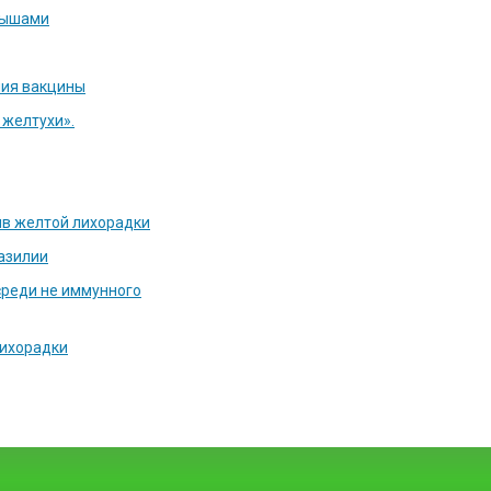
мышами
ния вакцины
желтухи».
ив желтой лихорадки
азилии
среди не иммунного
лихорадки