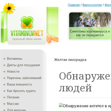
Главная
/
Вирусология
/
Жел
Симптомы коронавируса и
как он передается
Витамины
Желтая лихорадка
Диеты для похудания
Обнаружен
Новости
Перечень заболеваний
людей
Ваша внешность
Как бросить курить
Питание
Массаж
Для женщин