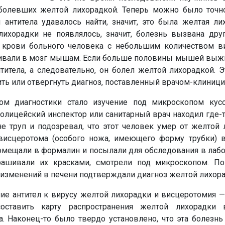
 болевших желтой лихорадкой. Теперь можно было точн
 антитела удавалось найти, значит, это была желтая ли
лихорадки не появлялось, значит, болезнь вызвана друг
крови больного человека с небольшим количеством в
кивали в мозг мышам. Если больше половины мышей выжив
титела, а следовательно, он болел желтой лихорадкой. 
ть или отвергнуть диагноз, поставленный врачом-клиници
м диагностики стало изучение под микроскопом кус
олицейский инспектор или санитарный врач находил где-
е труп и подозревал, что этот человек умер от желтой 
сцеротома (особого ножа, имеющего форму трубки) в
помещали в формалин и посылали для обследования в лаб
рашивали их красками, смотрели под микроскопом. По
 изменений в печени подтверждали диагноз желтой лихора
ие антител к вирусу желтой лихорадки и висцеротомия —
составить карту распространения желтой лихорадки
а. Наконец-то было твердо установлено, что эта болезн