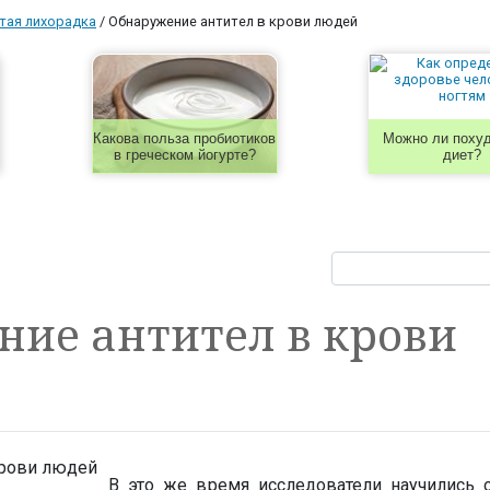
тая лихорадка
/
Обнаружение антител в крови людей
Какова польза пробиотиков
Можно ли похуд
в греческом йогурте?
диет?
ие антител в крови
В это же время исследователи научились 