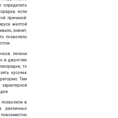
о определить
хорадка, если
ой причиной.
ируса желтой
ало, значит,
Это позволяло
стом.
очков печени
то в джунглях
лихорадки, то
зять кусочек
ораторию. Там
 характерной
дки.
 позволили в
 в различных
ь повсеместно