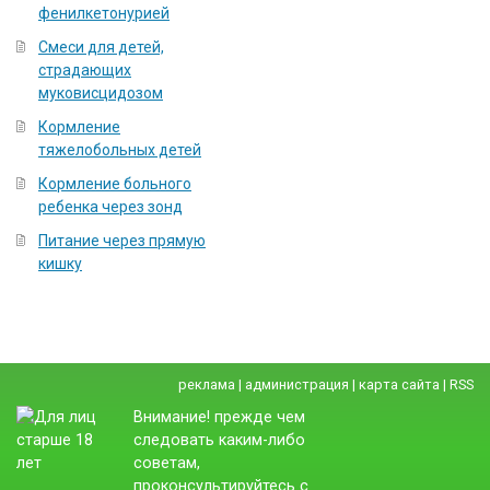
фенилкетонурией
Смеси для детей,
страдающих
муковисцидозом
Кормление
тяжелобольных детей
Кормление больного
ребенка через зонд
Питание через прямую
кишку
реклама
|
администрация
|
карта сайта
|
RSS
Внимание! прежде чем
следовать каким-либо
советам,
проконсультируйтесь с