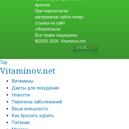
врачом.
При перепечатке
материалов сайта гипер-
ссылка на сайт
обязательна.
Все права защищены
©2003-2026. Vitaminov.net
Top
Vitaminov.net
Витамины
Диеты для похудания
Новости
Перечень заболеваний
Ваша внешность
Как бросить курить
Питание