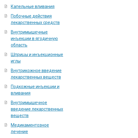
Капельные вливания
Побочные действия
лекарственных средств
Внутримышечные
инъекции в ягодичную
область
Шприцы и инъекционные
иглы
Внутрикожное введение
лекарственных веществ
Подкожные инъекции и
вливания
Внутримышечное
введение лекарственных
веществ
Медикаментозное
лечение