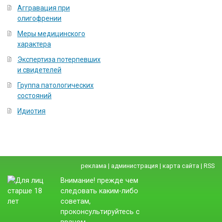
Аггравация при
олигофрении
Меры медицинского
характера
Экспертиза потерпевших
и свидетелей
Группа патологических
состояний
Идиотия
реклама
|
администрация
|
карта сайта
|
RSS
Внимание! прежде чем
следовать каким-либо
советам,
проконсультируйтесь с