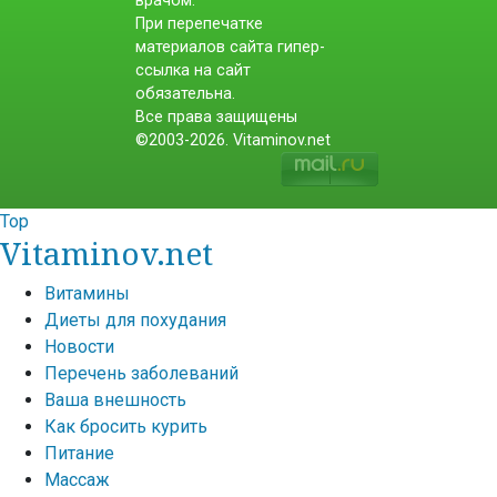
врачом.
При перепечатке
материалов сайта гипер-
ссылка на сайт
обязательна.
Все права защищены
©2003-2026. Vitaminov.net
Top
Vitaminov.net
Витамины
Диеты для похудания
Новости
Перечень заболеваний
Ваша внешность
Как бросить курить
Питание
Массаж