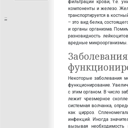
фильтрации крови, т.е. у
компоненты и железо. Желе
транспортируется в костны
;
;;
– это вид белка, состоящег
и органы организма. Поми
разновидность лейкоцитов
вредные микроорганизмы.
Заболе
функциониро
Некоторые заболевания мо
функционирование. Увеличе
с этим органом. В число з
лежит чрезмерное скоплен
системная волчанка, опред
как цирроз. Спленомега
инфекций. Иногда значите
вызывая необходимость 