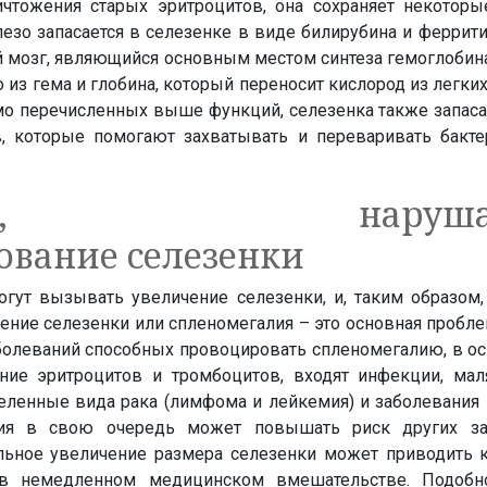
ничтожения старых эритроцитов, она сохраняет некотор
зо запасается в селезенке в виде билирубина и феррити
й мозг, являющийся основным местом синтеза гемоглобин
о из гема и глобина, который переносит кислород из легких
мо перечисленных выше функций, селезенка также запаса
, которые помогают захватывать и переваривать бакте
вания, наруша
вание селезенки
гут вызывать увеличение селезенки, и, таким образом,
ние селезенки или спленомегалия – это основная пробле
аболеваний способных провоцировать спленомегалию, в о
ие эритроцитов и тромбоцитов, входят инфекции, маля
еленные вида рака (лимфома и лейкемия) и заболевания 
лия в свою очередь может повышать риск других за
льное увеличение размера селезенки может приводить к
в немедленном медицинском вмешательстве. Подобно