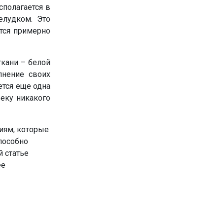
сполагается в
елудком. Это
ется примерно
ткани – белой
лнение своих
тся еще одна
веку никакого
иям, которые
пособно
й статье
ее