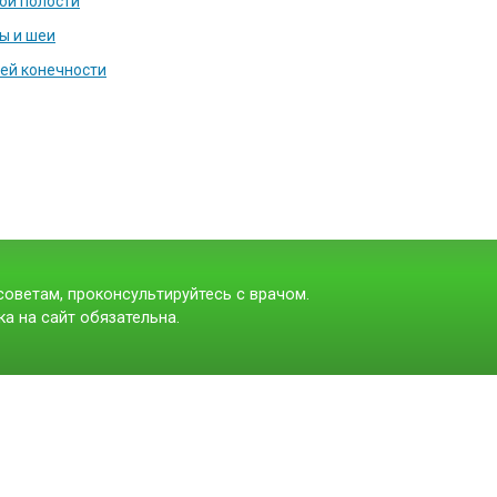
ой полости
ы и шеи
ей конечности
оветам, проконсультируйтесь с врачом.
а на сайт обязательна.
t