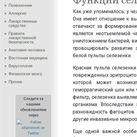
Позвоночник
Как уже упоминалось, у ч
Аллергия
Она имеет отношение к вы
Лекарственные
отвечают за формировани
средства
является неотъемлемой ч
Правила
лекарственной
уничтожением бактерий, в
безопасности
провоцировать развитие 
Aнатомия человека
белой пульпы селезенки.
Восточная медицина
Вирусология
Красная пульпа селезенки
Физиология мозга
поврежденных эритроцитов
которой может возника
Прочее
геморрагический шок или 
фильтр, селезенка выявля
Следите за
организма. Впоследствии
нашими
обновлениями
разновидность фагоцитов.
через
другие инвазивные микро
Еще одной важной особен