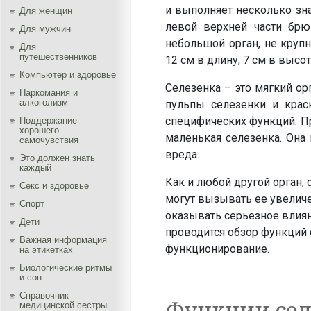
и выполняет несколько зна
Для женщин
левой верхней части брю
Для мужчин
небольшой орган, не круп
Для
путешественников
12 см в длину, 7 см в высот
Компьютер и здоровье
Селезенка – это мягкий ор
Наркомания и
алкоголизм
пульпы селезенки и крас
специфических функций. П
Поддержание
хорошего
маленькая селезенка. Она
самочувствия
вреда.
Это должен знать
каждый
Как и любой другой орган
Секс и здоровье
могут вызывать ее увелич
Спорт
оказывать серьезное влиян
Дети
проводится обзор функций 
Важная информация
функционирование.
на этикетках
Биологические ритмы
и сон
Справочник
Функции сел
медицинской сестры