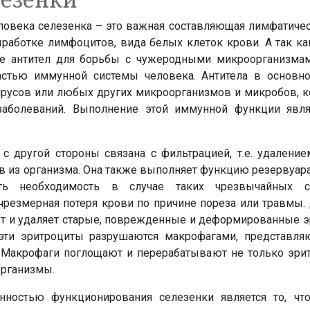
еловека селезенка – это важная составляющая лимфатиче
работке лимфоцитов, вида белых клеток крови. А так к
е антител для борьбы с чужеродными микроорганизмам
астью иммунной системы человека. Антитела в основн
ирусов или любых других микроорганизмов и микробов, к
заболеваний. Выполнение этой иммунной функции явля
 с другой стороны связана с фильтрацией, т.е. удалени
 из организма. Она также выполняет функцию резервуара
ть необходимость в случае таких чрезвычайных с
чрезмерная потеря крови по причине пореза или травмы.
ет и удаляет старые, поврежденные и деформированные э
 эти эритроциты разрушаются макрофагами, представл
 Макрофаги поглощают и перерабатывают не только эрит
организмы.
ностью функционирования селезенки является то, чт