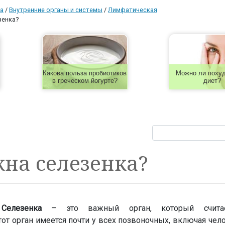
а
/
Внутренние органы и системы
/
Лимфатическая
зенка?
Какова польза пробиотиков
Можно ли похуд
в греческом йогурте?
диет?
на селезенка?
Селезенка
– это важный орган, который считае
Этот орган имеется почти у всех позвоночных, включая чело