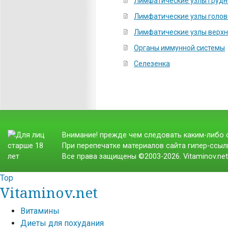
Лимфатические узлы грудн
Лимфатические узлы голов
Лимфатические узлы верхн
Органы иммунной системы
Селезенка
Внимание! прежде чем следовать каким-либо с
При перепечатке материалов сайта гипер-ссылк
Все права защищены ©2003-2026. Vitaminov.ne
Top
Vitaminov.net
Витамины
Диеты для похудания