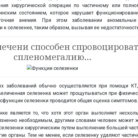
ния хирургической операции по частичному или полн
инским состоянием, которое нарушает функционировани
еточная анемия. При этом заболевании аномальные
и к селезенке, таким образом, вызывая ее недостаточность
печени способен спровоцирова
спленомегалию…
ых заболеваний обычно осуществляется при помощи КТ
Увеличенная селезенка может прощупываться при физичес
сфункции селезенки проводится общая оценка симптомов.
е является то, что хотя этот орган выполняет нескол
жизненно необходимым, другими словами человек может ж
 селезенки хирургическим путем выполнение большей час
угие органы. Тем не менее, если селезенку удаляют частич