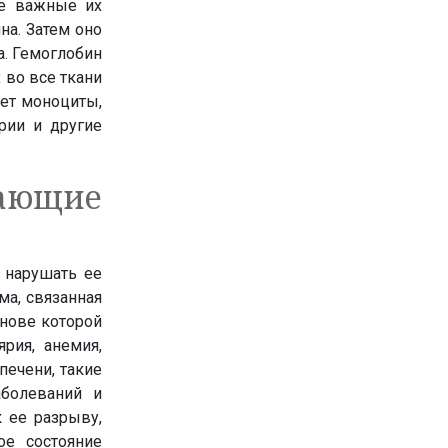
ые важные их
на. Затем оно
а. Гемоглобин
 во все ткани
ет моноциты,
рии и другие
ющие
 нарушать ее
ма, связанная
снове которой
рия, анемия,
печени, такие
болеваний и
 ее разрыву,
е состояние