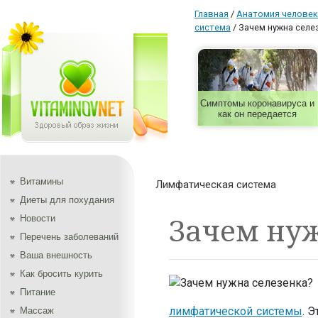
Главная
/
Aнатомия человек
система
/
Зачем нужна селе
Симптомы коронавируса и
как он передается
Витамины
Лимфатическая система
Диеты для похудания
Зачем нуж
Новости
Перечень заболеваний
Ваша внешность
Как бросить курить
Питание
лимфатической системы
. 
Массаж