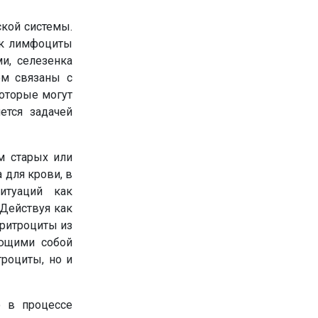
ской системы.
ак лимфоциты
и, селезенка
ом связаны с
оторые могут
ется задачей
ем старых или
 для крови, в
итуаций как
 Действуя как
ритроциты из
яющими собой
роциты, но и
о в процессе