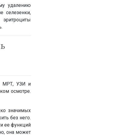
ому удалению
е селезенки,
 эритроциты
.
ть
, МРТ, УЗИ и
ком осмотре.
ько значимых
ить без него.
ти ее функций
но, она может