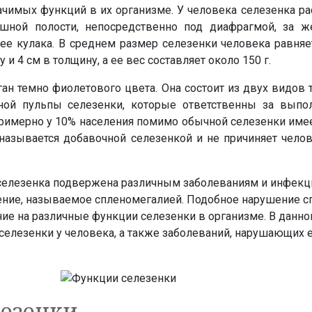
чимых функций в их организме. У человека селезенка ра
шной полости, непосредственно под диафрагмой, за ж
нее кулака. В среднем размер селезенки человека равня
у и 4 см в толщину, а ее вес составляет около 150 г.
ган темно фиолетового цвета. Она состоит из двух видов 
ной пульпы селезенки, которые ответственны за выпо
римерно у 10% населения помимо обычной селезенки имее
 называется добавочной селезенкой и не причиняет чело
, селезенка подвержена различным заболеваниям и инфекц
ение, называемое спленомегалией. Подобное нарушение с
ие на различные функции селезенки в организме. В данно
селезенки у человека, а также заболеваний, нарушающих 
езенки