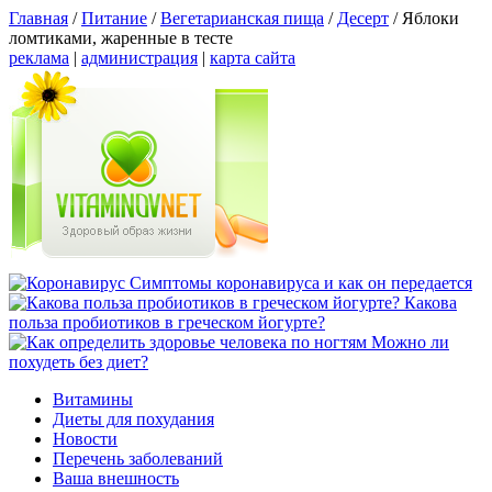
Главная
/
Питание
/
Вегетарианская пища
/
Десерт
/
Яблоки
ломтиками, жаренные в тесте
реклама
|
администрация
|
карта сайта
Симптомы коронавируса и как он передается
Какова
польза пробиотиков в греческом йогурте?
Можно ли
похудеть без диет?
Витамины
Диеты для похудания
Новости
Перечень заболеваний
Ваша внешность