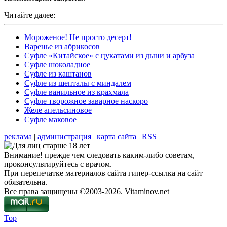
Читайте далее:
Мороженое! Не просто десерт!
Варенье из абрикосов
Суфле «Китайское» с цукатами из дыни и арбуза
Суфле шоколадное
Суфле из каштанов
Суфле из шепталы с миндалем
Суфле ванильное из крахмала
Суфле творожное заварное наскоро
Желе апельсиновое
Суфле маковое
реклама
|
администрация
|
карта сайта
|
RSS
Внимание! прежде чем следовать каким-либо советам,
проконсультируйтесь с врачом.
При перепечатке материалов сайта гипер-ссылка на сайт
обязательна.
Все права защищены ©2003-2026. Vitaminov.net
Top