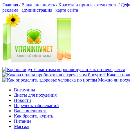
Главная
/
Ваша внешность
/
Красота и привлекательность
/
Дефе
реклама
|
администрация
|
карта сайта
Симптомы коронавируса и как он передается
Какова пол
Можно ли похуд
Витамины
Диеты для похудания
Новости
Перечень заболеваний
Ваша внешность
Как бросить курить
Питание
Массаж