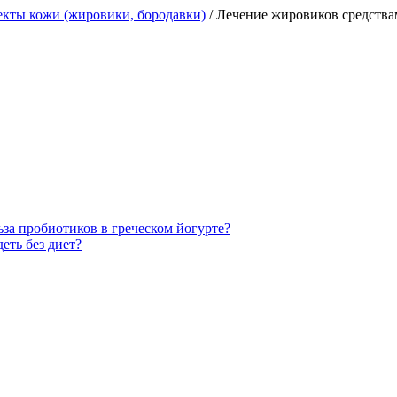
кты кожи (жировики, бородавки)
/
Лечение жировиков средства
ьза пробиотиков в греческом йогурте?
еть без диет?