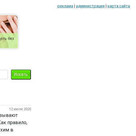
реклама
|
администрация
|
карта сайта
еть без
12 июля 2020
азывают
Как правило,
ухим в