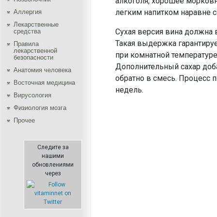
алкоголя, хорошее морковн
легким напитком наравне 
Аллергия
Лекарственные
Сухая версия вина должна в
средства
Такая выдержка гарантируе
Правила
лекарственной
при комнатной температуре
безопасности
Дополнительный сахар доба
Aнатомия человека
обратно в смесь. Процесс
Восточная медицина
недель.
Вирусология
Физиология мозга
Прочее
Следите за
нашими
обновлениями
через