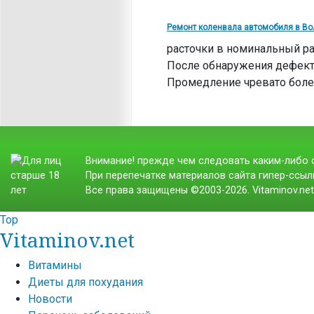
Ремонт коленвала автомобиля в Во
расточки в номинальный ра
После обнаружения дефект
Промедление чревато боле
Внимание! прежде чем следовать каким-либо с
При перепечатке материалов сайта гипер-ссылк
Все права защищены ©2003-2026. Vitaminov.ne
Top
Vitaminov.net
Витамины
Диеты для похудания
Новости