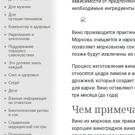
зависимости от предпочтен
Для мужчин
необходимые ингредиенты и
Для
путешественников
Компьютер и здоровье
Вино производится практич
Наркомания и
алкоголизм
Морковь очищается и нарез
позволяет морковному соку
Поддержание
хорошего
позже будут извлечены из 
самочувствия
Это должен знать
Процесс изготовления вина
каждый
относятся цедра лимона и а
Секс и здоровье
дрожжей, который создает
Спорт
для варки. Вино оставляют
Дети
три месяца (до года).
Важная информация
на этикетках
Чем примеча
Биологические ритмы
и сон
Вино из моркови, как прав
Справочник
медицинской сестры
хорошее виноградное вино,
Позвоночник