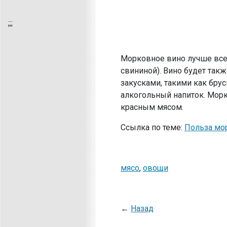
;
;;
Морковное вино лучше всег
свининой). Вино будет так
закусками, такими как брус
алкогольный напиток. Морк
красным мясом.
Ссылка по теме:
Польза мо
мясо
,
овощи
←
Назад