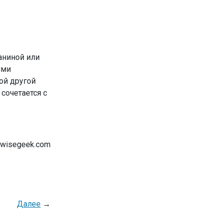
аниной или
ими
ой другой
сочетается с
 wisegeek.com
Далее
→