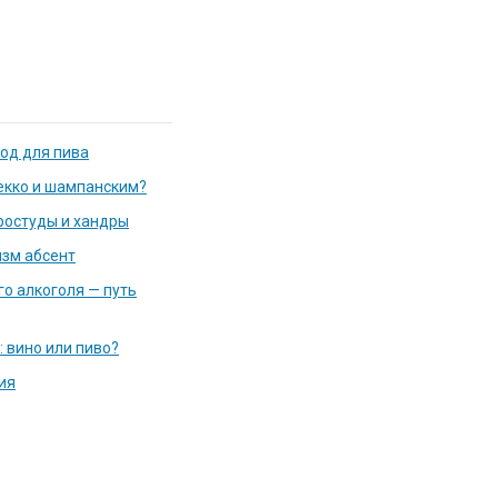
од для пива
екко и шампанским?
простуды и хандры
изм абсент
о алкоголя — путь
: вино или пиво?
ия