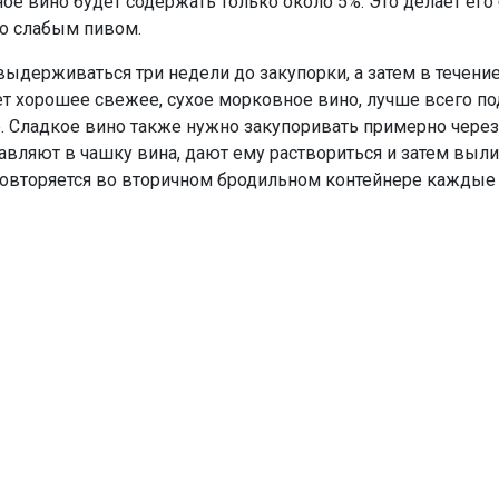
ое вино будет содержать только около 5%. Это делает его
со слабым пивом.
ыдерживаться три недели до закупорки, а затем в течение
т хорошее свежее, сухое морковное вино, лучше всего п
. Сладкое вино также нужно закупоривать примерно через
вляют в чашку вина, дают ему раствориться и затем выл
 повторяется во вторичном бродильном контейнере каждые