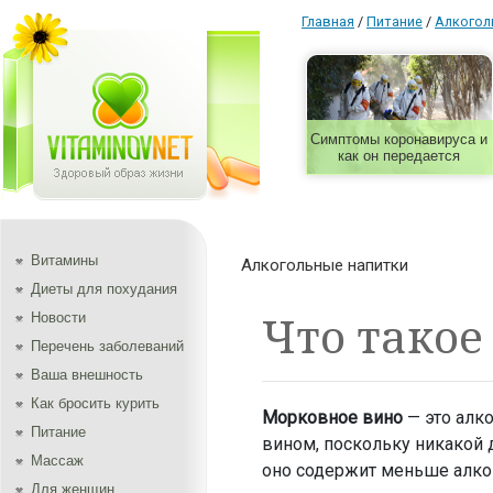
Главная
/
Питание
/
Алкогол
Симптомы коронавируса и
как он передается
Витамины
Алкогольные напитки
Диеты для похудания
Что такое
Новости
Перечень заболеваний
Ваша внешность
Как бросить курить
Морковное вино
— это алк
Питание
вином, поскольку никакой 
Массаж
оно содержит меньше алког
Для женщин