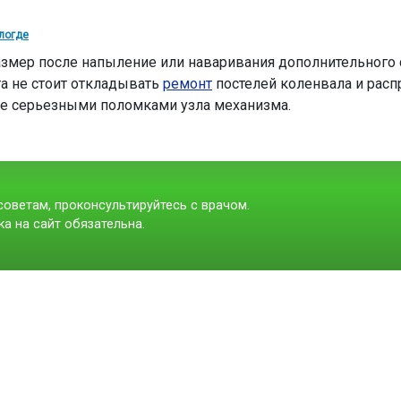
логде
змер после напыление или наваривания дополнительного 
а не стоит откладывать
ремонт
постелей коленвала и расп
е серьезными поломками узла механизма.
оветам, проконсультируйтесь с врачом.
а на сайт обязательна.
t