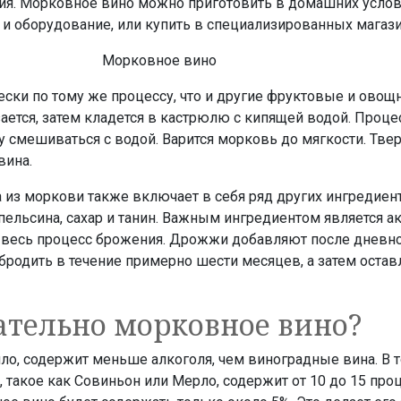
ия. Морковное вино можно приготовить в домашних услов
 оборудование, или купить в специализированных магази
ески по тому же процессу, что и другие фруктовые и овощ
ается, затем кладется в кастрюлю с кипящей водой. Проце
 смешиваться с водой. Варится морковь до мягкости. Тв
вина.
 из моркови также включает в себя ряд других ингредиент
пельсина, сахар и танин. Важным ингредиентом является а
 весь процесс брожения. Дрожжи добавляют после дневн
 бродить в течение примерно шести месяцев, а затем оста
тельно морковное вино?
ило, содержит меньше алкоголя, чем виноградные вина. В 
 такое как Совиньон или Мерло, содержит от 10 до 15 про