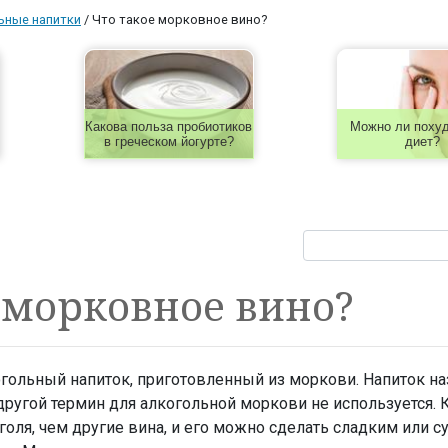
ьные напитки
/
Что такое морковное вино?
Какова польза пробиотиков
Можно ли похуд
в греческом йогурте?
диет?
 морковное вино?
огольный напиток, приготовленный из моркови. Напиток н
другой термин для алкогольной моркови не используется. 
оля, чем другие вина, и его можно сделать сладким или с