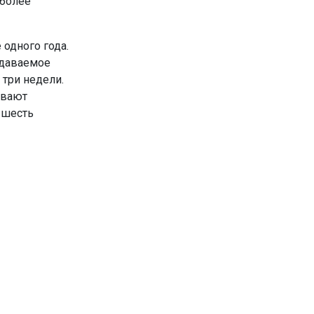
 более
 одного года.
одаваемое
 три недели.
ивают
 шесть