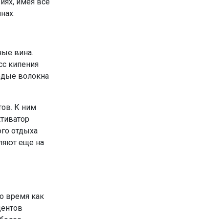
иях, имея все
нах.
ные вина.
сс кипения
ердые волокна
ов. К ним
ктиватор
ого отдыха
вляют еще на
то время как
центов