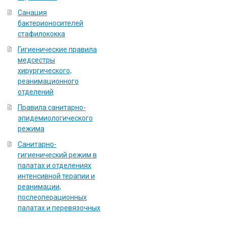
Санация
бактерионосителей
стафилококка
Гигиенические правила
медсестры
хирургического,
реанимационного
отделений
Правила санитарно-
эпидемиологического
режима
Санитарно-
гигиенический режим в
палатах и отделениях
интенсивной терапии и
реанимации,
послеоперационных
палатах и перевязочных