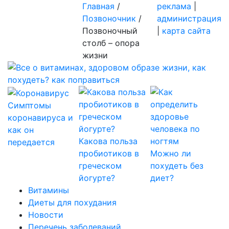
Главная
/
реклама
|
Позвоночник
/
администрация
Позвоночный
|
карта сайта
столб – опора
жизни
Симптомы
коронавируса и
как он
Какова польза
передается
пробиотиков в
Можно ли
греческом
похудеть без
йогурте?
диет?
Витамины
Диеты для похудания
Новости
Перечень заболеваний