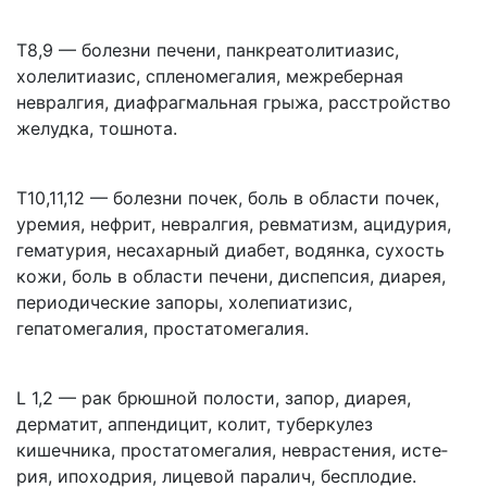
Т8,9 — болезни печени, панкреатолитиазис,
холелитиазис, спленомегалия, межреберная
невралгия, диафрагмальная грыжа, расстройство
желудка, тошнота.
Т10,11,12 — болезни почек, боль в области почек,
уремия, нефрит, невралгия, ревматизм, ацидурия,
гематурия, несахарный диабет, водянка, сухость
кожи, боль в области печени, диспепсия, диарея,
перио­дические запоры, холепиатизис,
гепатомегалия, простатомегалия.
L 1,2 — рак брюшной полости, запор, диарея,
дерматит, аппендицит, колит, туберкулез
кишечника, простатомегалия, неврастения, исте­
рия, ипоходрия, лицевой паралич, бесплодие.