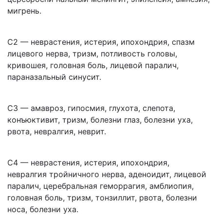
мигрень.
C2 — неврастения, истерия, ипохондрия, спазм
лицевого нерва, тризм, потливость головы,
кривошея, головная боль, лицевой паралич,
параназальный синусит.
C3 — амавроз, гипосмия, глухота, слепота,
конъюктивит, тризм, болезни глаз, болезни уха,
рвота, невралгия, неврит.
C4 — неврастения, истерия, ипохондрия,
невралгия тройничного нерва, аденоидит, лицевой
паралич, церебральная геморрагия, амблиопия,
головная боль, тризм, тонзиллит, рвота, болезни
носа, болезни уха.