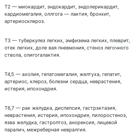
Т2 — миокардит, эндокардит, эндолерикардит,
кардиомегалия, оллгога — лактия, бронхит,
артериосклероз.
Т3 — туберкулез легких, эмфизема легких, плеврит,
отек легких, доле­ вая пневмония, стеноз легочного
ствола, олигогалактия.
Т4,5 — ахолия, гепатомегалия, желтуха, гепатит,
артериос, клероз, болезни сердца, неврастения,
истерия, ипохондрия.
Т6,7 — рак желудка, диспепсия, гастрэктазия,
неврастения, истерия, ипохондрия, пилоростеноз,
язва желудка, гастроптоз, анорексия, лицевой
паралич, межреберная невралгия.