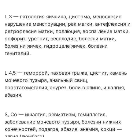
L 3 — патология яичника, цистома, меносхезис,
нарушение менструации, рак магки, антефлексия и
ретрофлесия матки, поллюция, воспа­ ление матки,
оофорит, уретрит, бесплодие, болезни матки,
болез­ ни яичек, гидроцеле яичек, болезни
гениталий.
L 4,5 — геморрой, паховая грыжа, цистит, камень
мочевого пузыря, анальный свищ,
простатомегалия, энурез, боли в слине, ишалгия,
абазия.
S, Co — ишалгия, ревматизм, гемиплегия,
заболевание мочевого пузыря, болезни нижних
конечностей, подагра, абазия, анемия, кокци —
алгия (люмбаго).