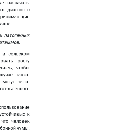
ет назначать,
ть диагноз с
 принимающие
учше.
и патогенных
 штаммов.
я в сельском
овать росту
евьев, чтобы
случае также
 могут легко
иготовленного
спользование
устойчивых к
 что человек
убонной чумы,