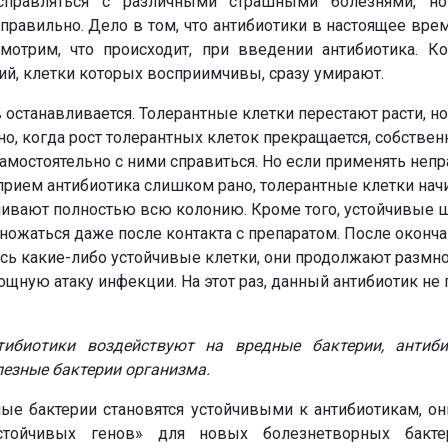
правляться с различными страшными болезнями, но
правильно. Дело в том, что антибиотики в настоящее вр
мотрим, что происходит, при введении антибиотика. Ко
рий, клетки которых восприимчивы, сразу умирают.
останавливается. Толерантные клетки перестают расти, но
о, когда рост толерантных клеток прекращается, собстве
амостоятельно с ними справиться. Но если применять неп
прием антибиотика слишком рано, толерантные клетки на
ливают полностью всю колонию. Кроме того, устойчивые
ожаться даже после контакта с препаратом. После оконча
ись какие-либо устойчивые клетки, они продолжают размн
ную атаку инфекции. На этот раз, данный антибиотик не
ибиотики воздействуют на вредные бактерии, антиб
лезные бактерии организма.
ые бактерии становятся устойчивыми к антибиотикам, он
стойчивых генов» для новых болезнетворных бакте