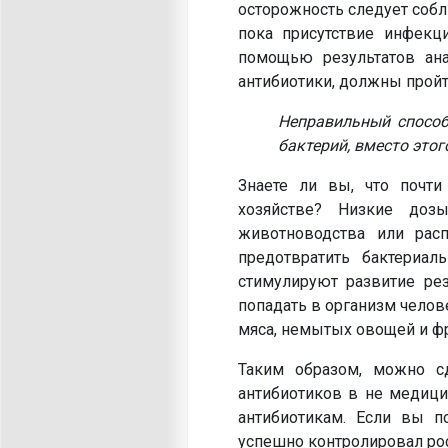
осторожность следует собл
пока присутствие инфекц
помощью результатов ана
антибиотики, должны пройт
Неправильный способ
бактерий, вместо этог
Знаете ли вы, что почт
хозяйстве? Низкие доз
животноводства или рас
предотвратить бактериал
стимулируют развитие ре
попадать в организм челов
мяса, немытых овощей и ф
Таким образом, можно сд
антибиотиков в не медици
антибиотикам. Если вы по
успешно контролировал рос