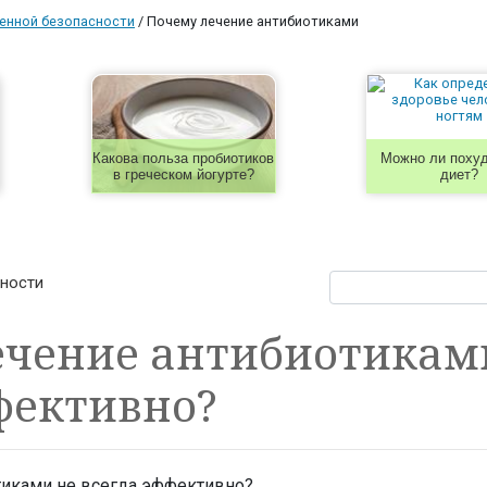
енной безопасности
/
Почему лечение антибиотиками
Какова польза пробиотиков
Можно ли похуд
в греческом йогурте?
диет?
сности
ечение антибиотикам
фективно?