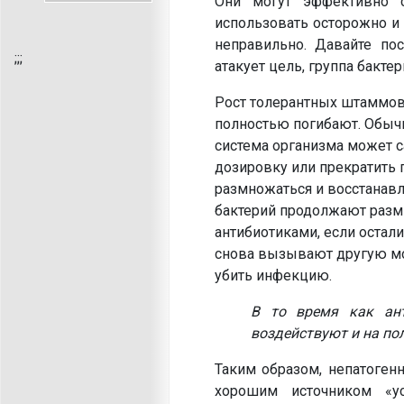
Они могут эффективно с
использовать осторожно и 
неправильно. Давайте пос
;
;;
атакует цель, группа бакте
Рост толерантных штаммов 
полностью погибают. Обычн
система организма может с
дозировку или прекратить 
размножаться и восстанав
бактерий продолжают размн
антибиотиками, если остал
снова вызывают другую мощ
убить инфекцию.
В то время как ант
воздействуют и на по
Таким образом, непатогенн
хорошим источником «у