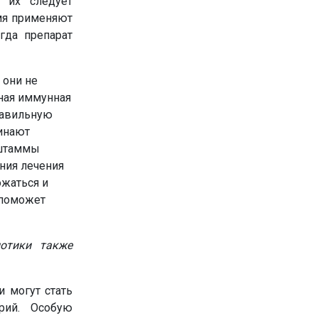
 их следует
емя применяют
гда препарат
 они не
нная иммунная
равильную
чинают
 штаммы
ния лечения
ожаться и
 поможет
иотики также
и могут стать
рий. Особую