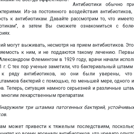
Антибиотики обычно пр
териями. Из-за постоянного воздействия антибиотиков, 
ость к антибиотикам. Давайте рассмотрим то, что имеет
иотикам", а затем Вы сможете ознакомиться с боле
риях.
 могут выживать, несмотря на прием антибиотиков. Это 
яемость к ним, и не поддаются такому лечению. Первы
Александром Флемингом в 1929 году, врачи начали испол
 г. С тех пор ученые заметили, что бактериальный штамм
м к ряду антибиотиков, но они были уверены, что
 штаммов бактерий с помощью, по меньшей мере, одного 
ов. Теперь, ситуация намного серьезней и различные шт
о многим лекарственным препаратам.
бнаружили три штамма патогенных бактерий, устойчивых
ов.
кам может привести к тяжелым последствиям, поскольк
нитет ко всему арсеналу антибиотиков, что чревато опу