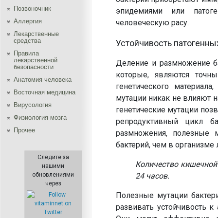
Позвоночник
эпидемиями или патоге
Аллергия
человеческую расу.
Лекарственные
средства
Устойчивость патогенных
Правила
лекарственной
Деление и размножение ба
безопасности
которые, являются точн
Aнатомия человека
генетического материала
Восточная медицина
мутации никак не влияют н
Вирусология
генетические мутации позв
Физиология мозга
репродуктивный цикл ба
Прочее
размножения, полезные 
бактерий, чем в организме
Следите за
Количество кишечной 
нашими
обновлениями
24 часов.
через
Полезные мутации бактери
развивать устойчивость к