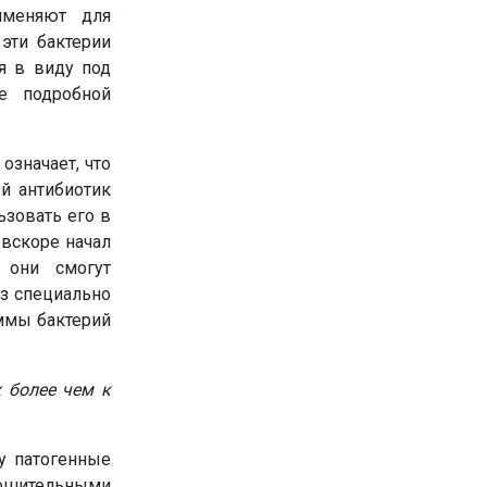
именяют для
эти бактерии
ся в виду под
е подробной
означает, что
й антибиотик
ьзовать его в
 вскоре начал
 они смогут
из специально
аммы бактерий
 более чем к
у патогенные
стошительными