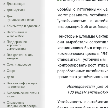
Для женщин
борьбы с патогенными бак
Для мужчин
могут развивать устойчив
Для
путешественников
"устойчивостью к антиб
Компьютер и здоровье
информацией об этих бакте
Наркомания и
алкоголизм
Некоторые штаммы бактерий
они выработали сопротивл
Поддержание
хорошего
«пенициллин» был открыт 
самочувствия
коммерческих целях в 1941
Это должен знать
каждый
становиться устойчивы
Секс и здоровье
контролировать рост этих
разработанных антибиотик
Спорт
проявляют устойчивость к
Дети
Важная информация
Исследователи уже о
на этикетках
100 видам антибиотик
Биологические ритмы
и сон
Устойчивость к антибиоти
Справочник
медицинской сестры
бактерии приобретают имму