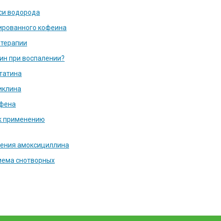
си водорода
ированного кофеина
терапии
ин при воспалении?
татина
иклина
фена
к применению
ения амоксициллина
иема снотворных