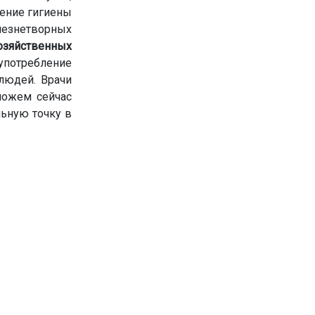
ение гигиены
лезнетворных
озяйственных
оупотребление
людей. Врачи
можем сейчас
льную точку в