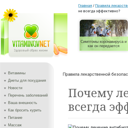
Главная
/
Правила лекарств
не всегда эффективно?
Симптомы коронавируса и
как он передается
Витамины
Правила лекарственной безопа
Диеты для похудания
Почему л
Новости
Перечень заболеваний
всегда эф
Ваша внешность
Как бросить курить
Питание
Массаж