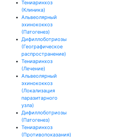
Тениаринхоз
(Клиника)
Альвеолярный
эхинококкоз
(Патогенез)
Дифиллоботриозы
(Географическое
распространение)
Тениаринхоз
(Лечение)
Альвеолярный
эхинококкоз
(Локализация
паразитарного
узла)
Дифиллоботриозы
(Патогенез)
Тениаринхоз
(Противопоказания)