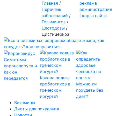
Главная
/
реклама
|
Перечень
администрация
заболеваний
/
|
карта сайта
Гельминтоз
/
Цестодозы
/
Цистицеркоз
Симптомы
коронавируса и
как он
Какова польза
передается
пробиотиков в
Можно ли
греческом
похудеть без
йогурте?
диет?
Витамины
Диеты для похудания
Новости