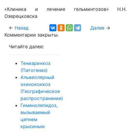
«Клиника и лечение гельминтозов» Н.Н.
Озерецковска
←
Назад
Далее
→
Комментарии закрыты.
Читайте далее:
Тениаринхоз
(Патогенез)
Альвеолярный
эхинококкоз
(Географическое
распространение)
Гименолепидоз,
вызываемый
цепнем
крысиным