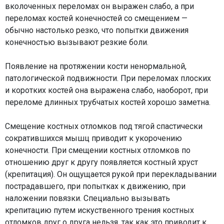
вколоченных переломах он выражен слабо, а при
переломах костей конечностей со смещением —
обычно настолько резко, что попытки движения
конечностью вызывают резкие боли.
Появление на протяжении кости ненормальной,
патологической подвижности. При переломах плоских
и коротких костей она выражена слабо, наоборот, при
переломе длинных трубчатых костей хорошо заметна.
Смещение костных отломков под тягой спастически
сократившихся мышц приводит к укорочению
конечности. При смещении костных отломков по
отношению друг к другу появляется костный хруст
(крепитация). Он ощущается рукой при перекладывании
пострадавшего, при попытках к движению, при
наложении повязки. Специально вызывать
крепитацию путем искуственного трения костных
отломков друг о друга нельзя, так как это приводит к