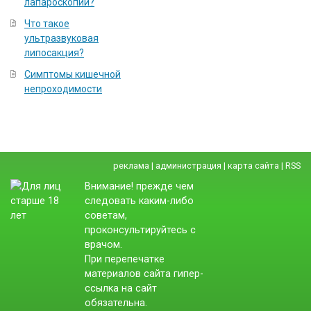
лапароскопии?
Что такое
ультразвуковая
липосакция?
Симптомы кишечной
непроходимости
реклама
|
администрация
|
карта сайта
|
RSS
Внимание! прежде чем
следовать каким-либо
советам,
проконсультируйтесь с
врачом.
При перепечатке
материалов сайта гипер-
ссылка на сайт
обязательна.