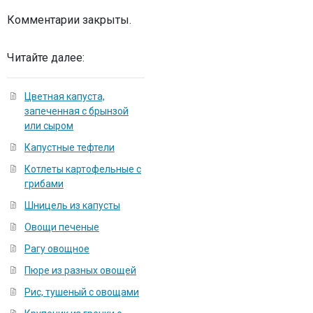
Комментарии закрыты.
Читайте далее:
Цветная капуста,
запеченная с брынзой
или сыром
Капустные тефтели
Котлеты картофельные с
грибами
Шницель из капусты
Овощи печеные
Рагу овощное
Пюре из разных овощей
Рис, тушеный с овощами