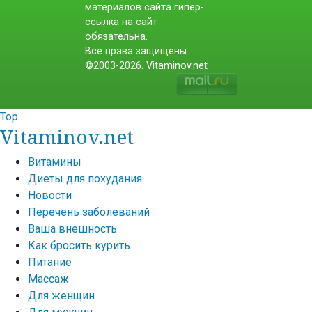
материалов сайта гипер-
ссылка на сайт
обязательна.
Все права защищены
©2003-2026. Vitaminov.net
Top
Vitaminov.net
Витамины
Диеты для похудания
Новости
Перечень заболеваний
Ваша внешность
Как бросить курить
Питание
Массаж
Для женщин