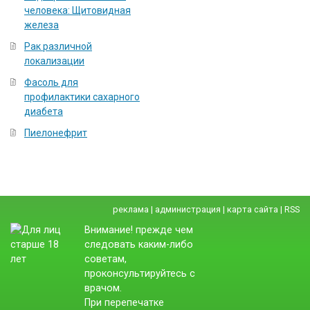
человека: Щитовидная
железа
Рак различной
локализации
Фасоль для
профилактики сахарного
диабета
Пиелонефрит
реклама
|
администрация
|
карта сайта
|
RSS
Внимание! прежде чем
следовать каким-либо
советам,
проконсультируйтесь с
врачом.
При перепечатке