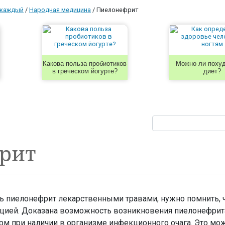
 каждый
/
Народная медицина
/
Пиелонефрит
Какова польза пробиотиков
Можно ли похуд
в греческом йогурте?
диет?
рит
ть пиелонефрит лекарственными травами, нужно помнить, 
кцией. Доказана возможность возникновения пиелонефрита
м при наличии в организме инфекционного очага. Это мо