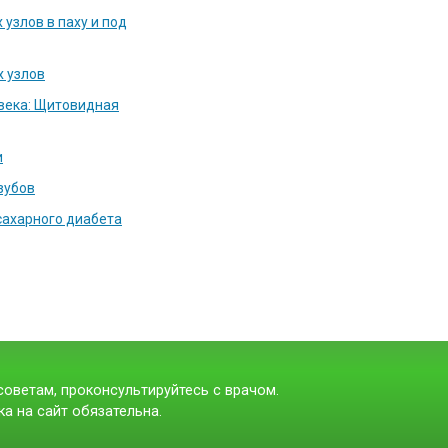
узлов в паху и под
 узлов
века: Щитовидная
и
зубов
сахарного диабета
оветам, проконсультируйтесь с врачом.
а на сайт обязательна.
t