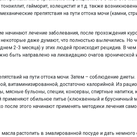
 тонзиллит, гайморит, холецистит и т.д.
также возникновен
еханические препятствия на пути оттока мочи (камни, стрик
гие начинают лечение заболевания, после прохождения кур
а некоторые даже думают, что полностью вылечились. Но 
днем 2-3 месяца) у этих людей происходит рецидив. В че
жно быть направлено на ликвидацию очагов хронической 
епятствий на пути оттока мочи. Затем – соблюдение диеты
й, витаминизированной, достаточно калорийной. Из раци
, мясные бульоны, специи, консервы, спиртные напитки, 
 применяют обильное питье (клюквенный и брусничный мо
ько после этого начинают применять методики лечения само
 масла растопить в эмалированной посуде и дать немного о