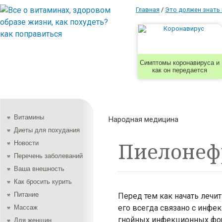
Главная
/
Это должен знать
Симптомы коронавируса и
как он передается
Витамины
Народная медицина
Диеты для похудания
Пиелонеф
Новости
Перечень заболеваний
Ваша внешность
Как бросить курить
Питание
Перед тем как начать лечи
его всегда связано с инфе
Массаж
гнойных инфекционных фор
Для женщин