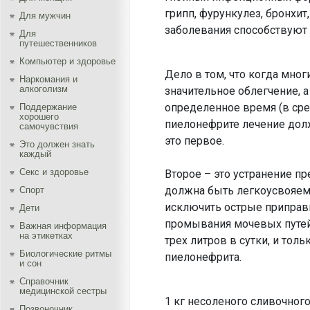
грипп, фурункулез, бронхит,
Для мужчин
заболевания способствуют м
Для
путешественников
Компьютер и здоровье
Дело в том, что когда мно
Наркомания и
алкоголизм
значительное облегчение, 
определенное время (в сре
Поддержание
хорошего
пиелонефрите лечение дол
самочувствия
это первое.
Это должен знать
каждый
Секс и здоровье
Второе – это устранение пр
должна быть легкоусвояемо
Спорт
исключить острые приправы
Дети
промывания мочевых путей
Важная информация
на этикетках
трех литров в сутки, и тол
Биологические ритмы
пиелонефрита.
и сон
Справочник
медицинской сестры
1 кг несоленого сливочного
Позвоночник