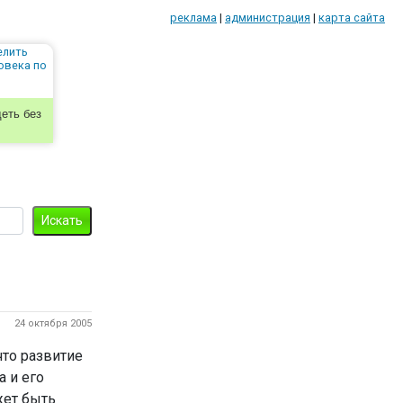
реклама
|
администрация
|
карта сайта
еть без
24 октября 2005
что развитие
 и его
жет быть