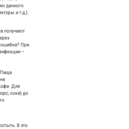
ию данного
туры и т.д.).
са получают
через
м ошибка? При
инфекции –
. Пища
она
кофе. Для
рс, соки) до
го
стыть. В это