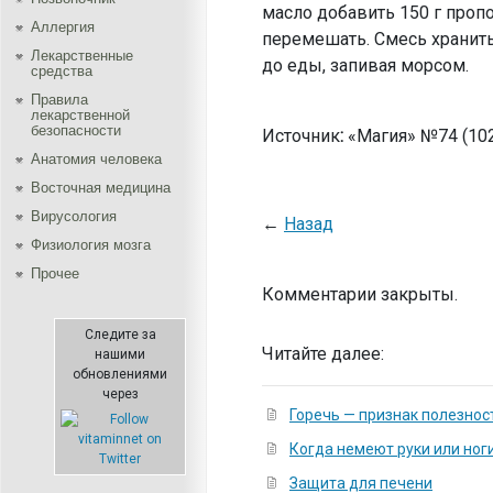
масло добавить 150 г пропо
Аллергия
перемешать. Смесь хранить 
Лекарственные
до еды, запивая морсом.
средства
Правила
лекарственной
безопасности
Источник
:
«Магия» №74 (102
Aнатомия человека
Восточная медицина
Вирусология
←
Назад
Физиология мозга
Прочее
Комментарии закрыты.
Следите за
Читайте далее:
нашими
обновлениями
через
Горечь — признак полезнос
Когда немеют руки или ног
Защита для печени