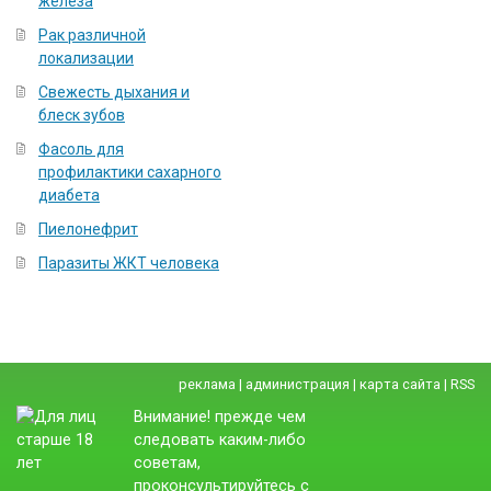
железа
Рак различной
локализации
Свежесть дыхания и
блеск зубов
Фасоль для
профилактики сахарного
диабета
Пиелонефрит
Паразиты ЖКТ человека
реклама
|
администрация
|
карта сайта
|
RSS
Внимание! прежде чем
следовать каким-либо
советам,
проконсультируйтесь с