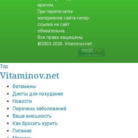
врачом.
При перепечатке
материалов сайта гипер-
ссылка на сайт
обязательна.
Все права защищены
©2003-2026. Vitaminov.net
Top
Vitaminov.net
Витамины
Диеты для похудания
Новости
Перечень заболеваний
Ваша внешность
Как бросить курить
Питание