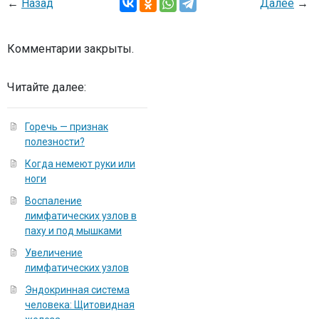
←
Назад
Далее
→
Комментарии закрыты.
Читайте далее:
Горечь — признак
полезности?
Когда немеют руки или
ноги
Воспаление
лимфатических узлов в
паху и под мышками
Увеличение
лимфатических узлов
Эндокринная система
человека: Щитовидная