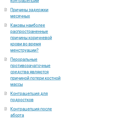
контрацепции
Причины задержки
месячных
Каковы наиболее
распространенные
причины коричневой
крови во время
менструации?
Пероральные
противозачаточные
средства являются
причиной потери костной
массы
Контрацепция для
подростков
Контрацепция после
аборта