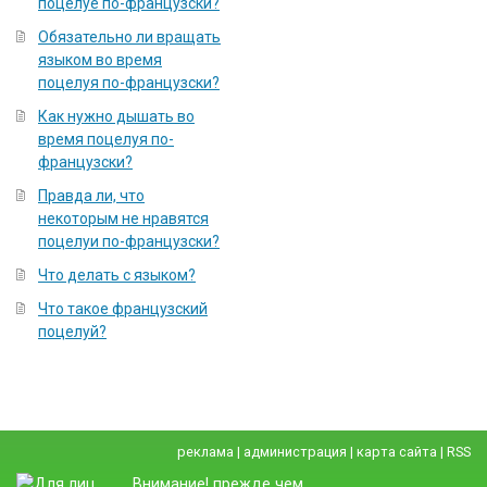
поцелуе по-французски?
Обязательно ли вращать
языком во время
поцелуя по-французски?
Как нужно дышать во
время поцелуя по-
французски?
Правда ли, что
некоторым не нравятся
поцелуи по-французски?
Что делать с языком?
Что такое французский
поцелуй?
реклама
|
администрация
|
карта сайта
|
RSS
Внимание! прежде чем