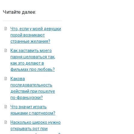
Читайте далее:
Что, если у моей девушки
порой возникают
странные желания?
Как заставить моего
парня целоваться так,
как это делают в
фильмах про любовь?
Какова
последовательность
действий при поцелуе
по-французски?
Что значит играть
языками с партнером?
Насколько широко нужно
открывать рот при