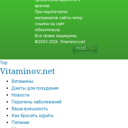
врачом.
При перепечатке
материалов сайта гипер-
ссылка на сайт
обязательна.
Все права защищены
©2003-2026. Vitaminov.net
Top
Vitaminov.net
Витамины
Диеты для похудания
Новости
Перечень заболеваний
Ваша внешность
Как бросить курить
Питание