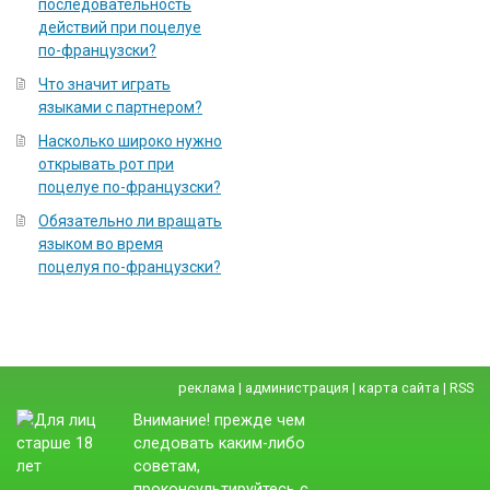
последовательность
действий при поцелуе
по-французски?
Что значит играть
языками с партнером?
Насколько широко нужно
открывать рот при
поцелуе по-французски?
Обязательно ли вращать
языком во время
поцелуя по-французски?
реклама
|
администрация
|
карта сайта
|
RSS
Внимание! прежде чем
следовать каким-либо
советам,
проконсультируйтесь с