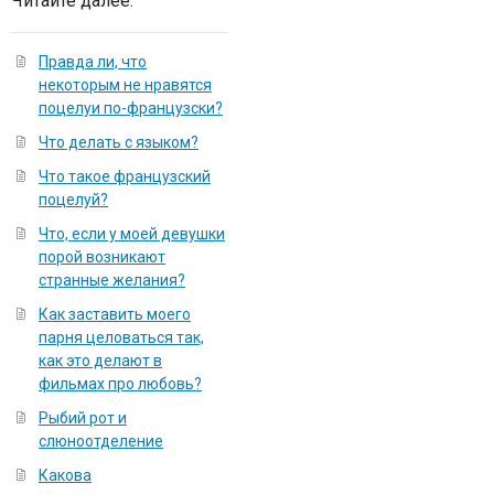
Читайте далее:
Правда ли, что
некоторым не нравятся
поцелуи по-французски?
Что делать с языком?
Что такое французский
поцелуй?
Что, если у моей девушки
порой возникают
странные желания?
Как заставить моего
парня целоваться так,
как это делают в
фильмах про любовь?
Рыбий рот и
слюноотделение
Какова