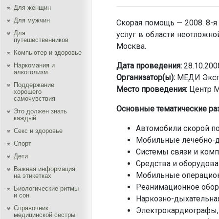
Для женщин
Для мужчин
Скорая помощь — 2008. 8-
Для
услуг в области неотложно
путешественников
Москва.
Компьютер и здоровье
Дата проведения:
28.10.200
Наркомания и
алкоголизм
Организатор(ы):
МЕДИ Экспо
Поддержание
Место проведения:
Центр М
хорошего
самочувствия
Основные тематические ра
Это должен знать
каждый
Автомобили скорой 
Секс и здоровье
Мобильные лечебно-д
Спорт
Системы связи и ком
Дети
Средства и оборудова
Важная информация
Мобильные операцио
на этикетках
Реанимационное обо
Биологические ритмы
и сон
Наркозно-дыхательная
Справочник
Электрокардиографы,
медицинской сестры