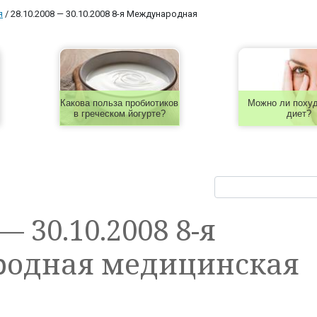
я
/
28.10.2008 — 30.10.2008 8-я Международная
Какова польза пробиотиков
Можно ли похуд
в греческом йогурте?
диет?
— 30.10.2008 8-я
одная медицинская