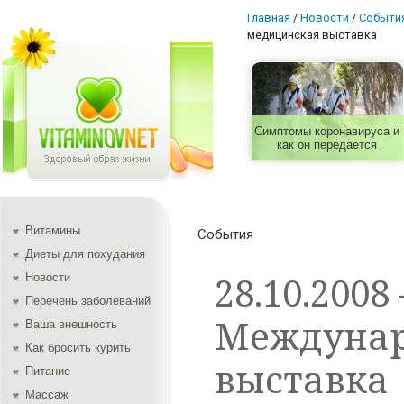
Главная
/
Новости
/
Событи
медицинская выставка
Симптомы коронавируса и
как он передается
Витамины
События
Диеты для похудания
28.10.2008 
Новости
Перечень заболеваний
Междунар
Ваша внешность
Как бросить курить
выставка
Питание
Массаж