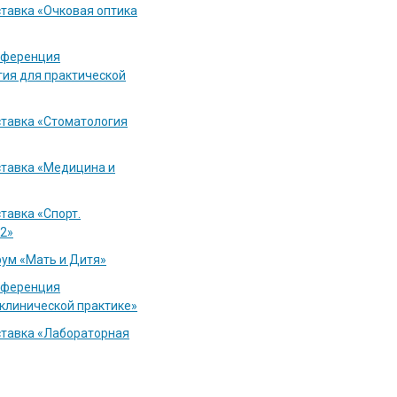
ставка «Очковая оптика
онференция
гия для практической
ыставка «Стоматология
ыставка «Медицина и
ставка «Спорт.
12»
рум «Мать и Дитя»
онференция
клинической практике»
ыставка «Лабораторная