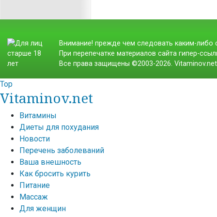
Внимание! прежде чем следовать каким-либо с
При перепечатке материалов сайта гипер-ссылк
Все права защищены ©2003-2026. Vitaminov.ne
Top
Vitaminov.net
Витамины
Диеты для похудания
Новости
Перечень заболеваний
Ваша внешность
Как бросить курить
Питание
Массаж
Для женщин