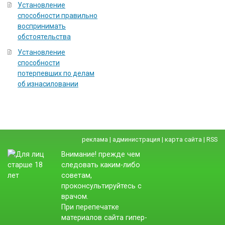
Установление
способности правильно
воспринимать
обстоятельства
Установление
способности
потерпевших по делам
об изнасиловании
реклама
|
администрация
|
карта сайта
|
RSS
Внимание! прежде чем
следовать каким-либо
советам,
проконсультируйтесь с
врачом.
При перепечатке
материалов сайта гипер-