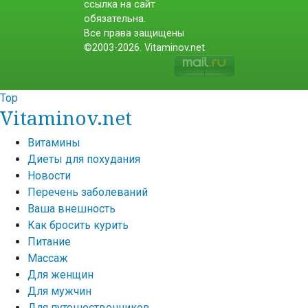
ссылка на сайт
обязательна.
Все права защищены
©2003-2026. Vitaminov.net
Top
Vitaminov.net
Витамины
Диеты для похудания
Новости
Перечень заболеваний
Ваша внешность
Как бросить курить
Питание
Массаж
Для женщин
Для мужчин
Для путешественников