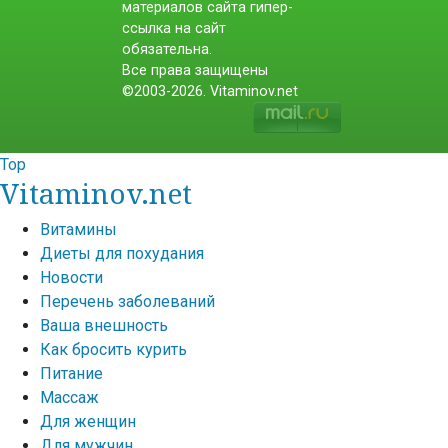
материалов сайта гипер-
ссылка на сайт
обязательна.
Все права защищены
©2003-2026. Vitaminov.net
Top
Vitaminov.net
Витамины
Диеты для похудания
Новости
Перечень заболеваний
Ваша внешность
Как бросить курить
Питание
Массаж
Для женщин
Для мужчин