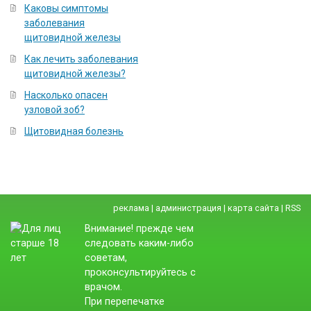
Каковы симптомы
заболевания
щитовидной железы
Как лечить заболевания
щитовидной железы?
Насколько опасен
узловой зоб?
Щитовидная болезнь
реклама
|
администрация
|
карта сайта
|
RSS
Внимание! прежде чем
следовать каким-либо
советам,
проконсультируйтесь с
врачом.
При перепечатке