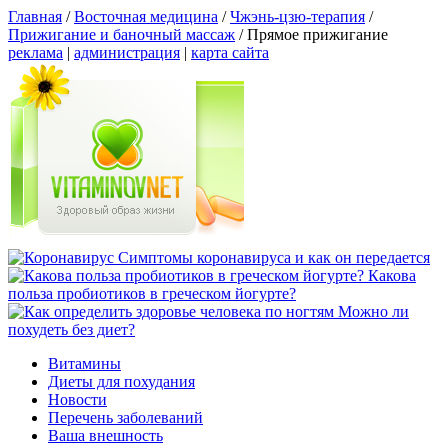
Главная
/
Восточная медицина
/
Чжэнь-цзю-терапия
/
Прижигание и баночный массаж
/
Прямое прижигание
реклама
|
администрация
|
карта сайта
Симптомы коронавируса и как он передается
Какова
польза пробиотиков в греческом йогурте?
Можно ли
похудеть без диет?
Витамины
Диеты для похудания
Новости
Перечень заболеваний
Ваша внешность