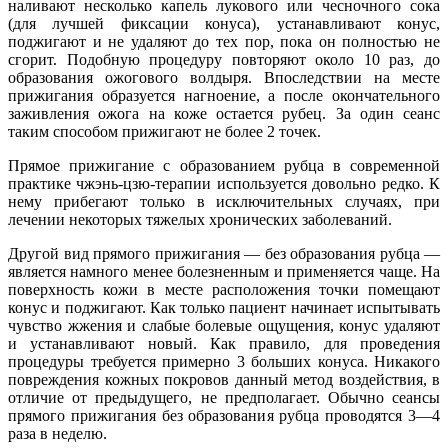
наливают несколько капель лукового или чесночного сока
(для лучшей фиксации конуса), устанавливают конус,
поджигают и не удаляют до тех пор, пока он полностью не
сгорит. Подобную процедуру повторяют около 10 раз, до
образования ожогового волдыря. Впоследствии на месте
прижигания образуется нагноение, а после окончательного
заживления ожога на коже остается рубец. За один сеанс
таким способом прижигают не более 2 точек.
Прямое прижигание с образованием рубца в современной
практике чжэнь-цзю-терапии используется довольно редко. К
нему прибегают только в исключительных случаях, при
лечении некоторых тяжелых хронических заболеваний.
Другой вид прямого прижигания — без образования рубца —
является намного менее болезненным и применяется чаще. На
поверхность кожи в месте расположения точки помещают
конус и поджигают. Как только пациент начинает испытывать
чувство жжения и слабые болевые ощущения, конус удаляют
и устанавливают новый. Как правило, для проведения
процедуры требуется примерно 3 больших конуса. Никакого
повреждения кожных покровов данный метод воздействия, в
отличие от предыдущего, не предполагает. Обычно сеансы
прямого прижигания без образования рубца проводятся 3—4
раза в неделю.