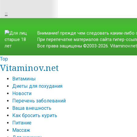
;
;;
Внимание! прежде чем следовать каким-либо с
При перепечатке материалов сайта гипер-ссылк
Все права защищены ©2003-2026. Vitaminov.ne
Top
Vitaminov.net
Витамины
Диеты для похудания
Новости
Перечень заболеваний
Ваша внешность
Как бросить курить
Питание
Массаж