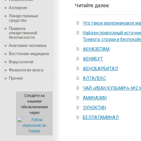
Читайте далее:
Аллергия
Лекарственные
средства
Что такое валериановое м
Правила
Найден природный источни
лекарственной
безопасности
Тревога, страхи и беспокой
Aнатомия человека
ФЕНАЗЕПАМ
Восточная медицина
ФЕНИБУТ
Вирусология
ФЕНОБАРБИТАЛ
Физиология мозга
Прочее
АЛТАЛЕКС
ЧАЙ «ИВАН КУЗЬМИЧ» №2
Следите за
АМИНАЗИН
нашими
обновлениями
ЭУНОКТИН
через
БЕЛЛАТАМИНАЛ