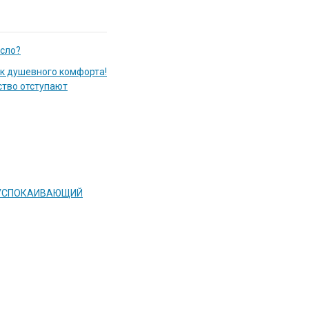
асло?
к душевного комфорта!
ство отступают
 УСПОКАИВАЮЩИЙ