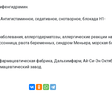
фенгидрамин.
Антигистаминное, седативное, снотворное, блокада Н1-
аболевания, аллергодерматозы, аллергические реакции н
ссонница, рвота беременных, синдром Меньера, морская б
армацевтическая фабрика, Дальхимфарм, Ай-Си-Эн Октяб
мацевтический завод.