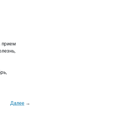
а прием
олезнь,
рь,
Далее
→