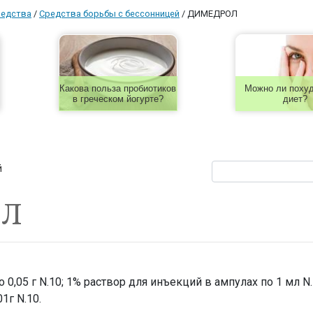
редства
/
Средства борьбы с бессонницей
/
ДИМЕДРОЛ
Какова польза пробиотиков
Можно ли похуд
в греческом йогурте?
диет?
й
ОЛ
 0,05 г N.10; 1% раствор для инъекций в ампулах по 1 мл N.
1г N.10.