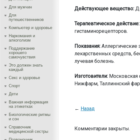
Для мужчин
Действующее вещество:
Ди
Для
путешественников
Терапевтическое действие:
Компьютер и здоровье
гистаминорецепторов.
Наркомания и
алкоголизм
Показания:
Аллергические з
Поддержание
хорошего
лекарственных средств, бе
самочувствия
лучевая болезнь.
Это должен знать
каждый
Изготовители:
Московская ф
Секс и здоровье
Нижфарм, Таллиннский фар
Спорт
Дети
Важная информация
на этикетках
←
Назад
Биологические ритмы
и сон
Справочник
Комментарии закрыты.
медицинской сестры
Позвоночник