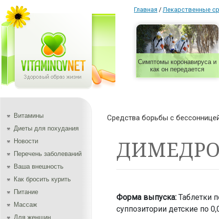
Главная
/
Лекарственные с
Симптомы коронавируса и
как он передается
Витамины
Средства борьбы с бессоннице
Диеты для похудания
ДИМЕДР
Новости
Перечень заболеваний
Ваша внешность
Как бросить курить
Питание
Форма выпуска:
Таблетки по
Массаж
суппозитории детские по 0,0
Для женщин