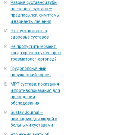
Разрыв суставной губы
плечевого сустава —
предпосылки, симптомы
и варианты лечения
Что нужно знать о
здоровье суставов
Не пропустить момент:
когда срочно нужен врач
травматолог-ортопед?
Грудопоясничный
полужесткий корсет
МРТ сустава: показания
и противопоказания для
проведения
обследования
Sustav Journal —
помощник для людей с
больными суставами
Что нужно знать об