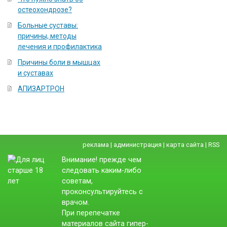
остеохондрозе?
Больные суставы:
причины, методы
лечения и профилактика
Причины боли в мышцах
и суставах
АПИЗАРТРОН
реклама
|
администрация
|
карта сайта
|
RSS
Внимание! прежде чем
следовать каким-либо
советам,
проконсультируйтесь с
врачом.
При перепечатке
материалов сайта гипер-