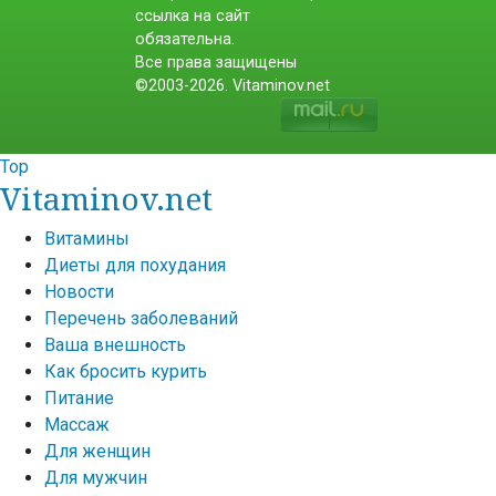
ссылка на сайт
обязательна.
Все права защищены
©2003-2026. Vitaminov.net
Top
Vitaminov.net
Витамины
Диеты для похудания
Новости
Перечень заболеваний
Ваша внешность
Как бросить курить
Питание
Массаж
Для женщин
Для мужчин