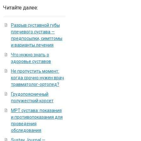
Читайте далее:
Разрыв суставной губы
плечевого сустава —
предпосылки, симптомы
и варианты лечения
Что нужно знать о
здоровье суставов
Не пропустить момент:
когда срочно нужен врач
травматолог-ортопед?
Грудопоясничный
полужесткий корсет
МРТ сустава: показания
и противопоказания для
проведения
обследования
Sustav Journal —