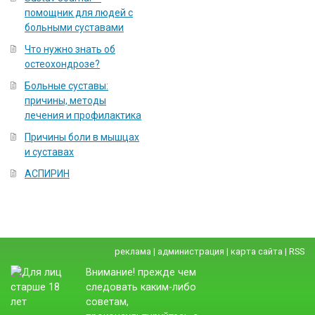
помощник для людей с
больными суставами
Что нужно знать об
остеохондрозе?
Больные суставы:
причины, методы
лечения и профилактика
Причины боли в мышцах
и суставах
АСПИРИН
реклама
|
администрация
|
карта сайта
|
RSS
Внимание! прежде чем
следовать каким-либо
советам,