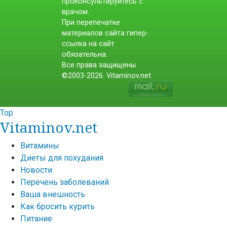
проконсультируйтесь с
врачом.
При перепечатке
материалов сайта гипер-
ссылка на сайт
обязательна.
Все права защищены
©2003-2026. Vitaminov.net
Top
Vitaminov.net
Витамины
Диеты для похудания
Новости
Перечень заболеваний
Ваша внешность
Как бросить курить
Питание