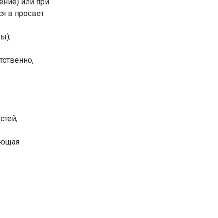
ение) или при
ся в просвет
ы);
тственно,
стей,
яющая