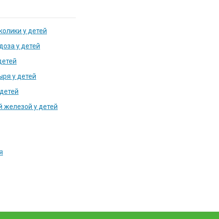
колики у детей
доза у детей
детей
ря у детей
 детей
 железой у детей
я