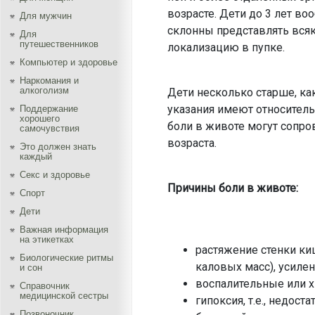
возрасте. Дети до 3 лет во
Для мужчин
склонны представлять всяк
Для
путешественников
локализацию в пупке.
Компьютер и здоровье
Наркомания и
алкоголизм
Дети несколько старше, ка
указания имеют относитель
Поддержание
хорошего
боли в животе могут сопро
самочувствия
возраста.
Это должен знать
каждый
Секс и здоровье
Причины боли в животе:
Спорт
Дети
Важная информация
на этикетках
растяжение стенки ки
Биологические ритмы
каловых масс), усилен
и сон
воспалительные или 
Справочник
медицинской сестры
гипоксия, т.е., недос
Позвоночник