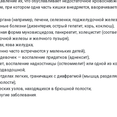
авление их, что обуславливает недостаточное кровоснабж
е, при котором одна часть кишки внедряется, вворачивает
ргана (например, печени, селезенки, поджелудочной желез
ые болезни (дизентерия, острый гепатит, корь, коклюш);
ная форма муковисцидоза; панкреатит, холецистит (соотве
очной железы и желчного пузыря);
ах, язва желудка;
нно часто встречаются у маленьких детей);
у девочек — воспаление придатков (аднексит);
ет, воспаление надкостницы (остеомиелит) или одной из ко
подвздошной;
тделах легких, граничащих с диафрагмой (мышца, раздел
олости);
ских узлов, находящихся в брюшной полости;
ругие заболевания.