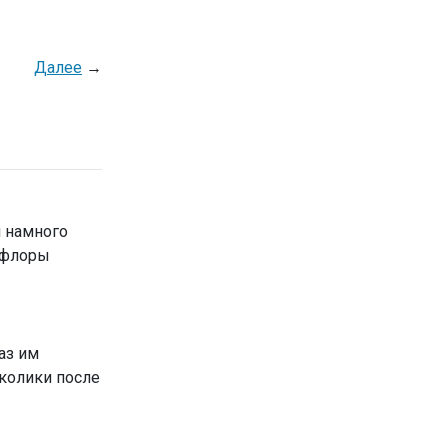
Далее
→
н намного
рофлоры
аз им
 колики после