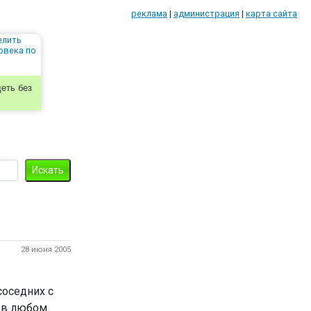
реклама
|
администрация
|
карта сайта
еть без
28 июня 2005
соседних с
м в любом