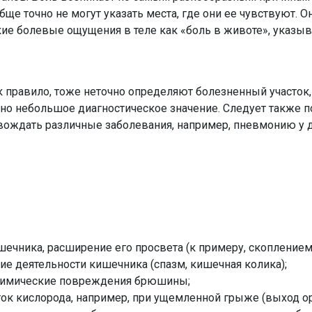
обще точно не могут указать места, где они ее чувствуют. 
ие болевые ощущения в теле как «боль в животе», указыв
к правило, тоже неточно определяют болезненный участок,
но небольшое диагностическое значение. Следует также п
вождать различные заболевания, например, пневмонию у 
шечника, расширение его просвета (к примеру, скоплением
ие деятельности кишечника (спазм, кишечная колика);
химические повреждения брюшины;
таток кислорода, например, при ущемленной грыже (выход о