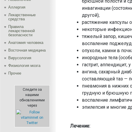
брюшной полости и сд
Аллергия
инвагинации (состояни
другой);
Лекарственные
средства
растяжение капсулы о
Правила
некоторые инфекционн
лекарственной
безопасности
тяжелый запор, кишеч
Aнатомия человека
воспаление поджелуд
опухоли, камни в почк
Восточная медицина
инородные тела (особе
Вирусология
гастрит, аппендицит, 
Физиология мозга
ангина, сахарный диаб
Прочее
составляющей таз — 
пневмония в нижних о
Следите за
грудную и брюшную п
нашими
воспаление лимфатиче
обновлениями
через
эпилепсия и многие д
Лечение: