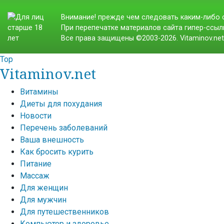
Внимание! прежде чем следовать каким-либо с
При перепечатке материалов сайта гипер-ссылк
Все права защищены ©2003-2026. Vitaminov.ne
Top
Vitaminov.net
Витамины
Диеты для похудания
Новости
Перечень заболеваний
Ваша внешность
Как бросить курить
Питание
Массаж
Для женщин
Для мужчин
Для путешественников
Компьютер и здоровье