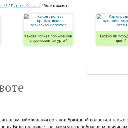
аний
/
Детские болезни
/
Боли в животе
Какова польза пробиотиков
Можно ли похуд
в греческом йогурте?
диет?
воте
сигналом заболевания органов брюшной полости, а также 
рганов. Боль возникает по самым разнообразным причина