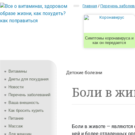
Главная
/
Перечень заболев
Симптомы коронавируса и
как он передается
Витамины
Детские болезни
Диеты для похудания
Боли в жи
Новости
Перечень заболеваний
Ваша внешность
Как бросить курить
Питание
Боли в животе — являются 
Массаж
ней и более отдаленных о
Для женщин