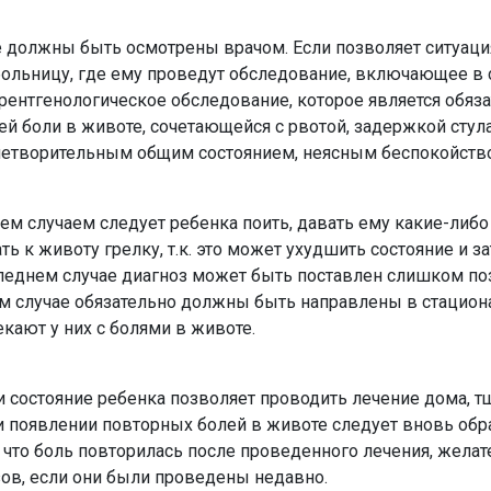
е должны быть осмотрены врачом. Если позволяет ситуаци
больницу, где ему проведут обследование, включающее в 
 рентгенологическое обследование, которое является обяз
ей боли в животе, сочетающейся с рвотой, задержкой стула
етворительным общим состоянием, неясным беспокойств
ем случаем следует ребенка поить, давать ему какие-либо
ь к животу грелку, т.к. это может ухудшить состояние и з
следнем случае диагноз может быть поставлен слишком по
 случае обязательно должны быть направлены в стационар
кают у них с болями в животе.
и состояние ребенка позволяет проводить лечение дома, т
 появлении повторных болей в животе следует вновь обр
, что боль повторилась после проведенного лечения, жела
зов, если они были проведены недавно.