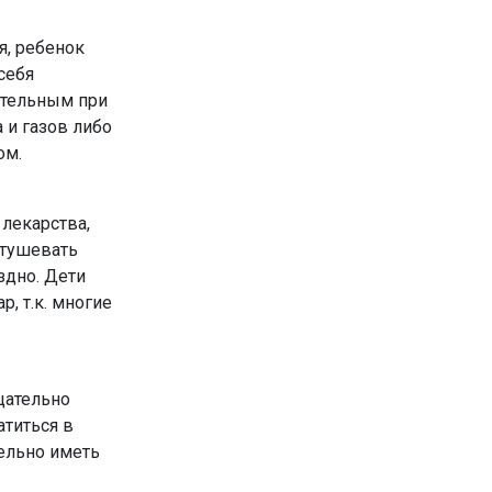
я, ребенок
себя
ательным при
 и газов либо
ом.
 лекарства,
атушевать
здно. Дети
, т.к. многие
щательно
атиться в
тельно иметь