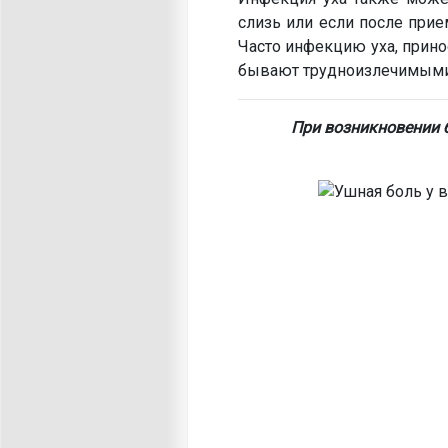
слизь или если после при
Часто инфекцию уха, прин
бывают трудноизлечимыми
При возникновении б