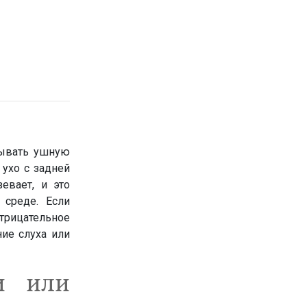
зывать ушную
 ухо с задней
евает, и это
среде. Если
отрицательное
ние слуха или
и или