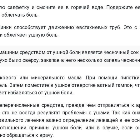
ю салфетку и смочите ее в горячей воде. Подержите ее
 облегчать боль.
инки способствует движению евстахиевых труб. Это с
и облегчает ушную боль.
шним средством от ушной боли является чесночный сок. 
 ухо было сверху, закапав в него несколько капель чесночн
кового или минерального масла. При помощи пипетки
ель. Затем поместите в ушное отверстие ватный тампон, ч
ет избавляться от ушной боли.
еречисленные средства, прежде чем отправляться к вр
– это не всегда результат проблемы с ушами. Так как о
авильного лечения важно определение лежащей в ее осн
отношении причины ушной боли, или в случае, если он
но обращаться к врачу.