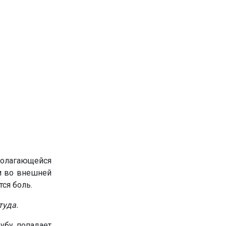
полагающейся
ем во внешней
тся боль.
туда.
убу попадает