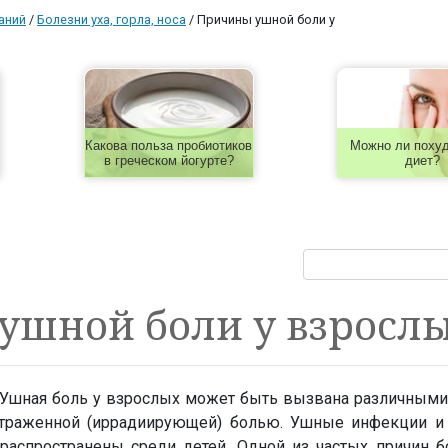
аний
/
Болезни уха, горла, носа
/
Причины ушной боли у
Какова польза пробиотиков
Можно ли похуд
в греческом йогурте?
диет?
ушной боли у взросл
? Ушная боль у взрослых может быть вызвана различными
 отраженной (иррадиирующей) болью. Ушные инфекции 
аспространены среди детей. Одной из частых причин б