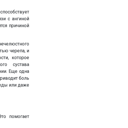
 способствует
язи с ангиной
ится причиной
нечелюстного
тью черепа, и
сти, которое
ого сустава
нии. Еще одна
приводит боль
 еды или даже
Это помогает