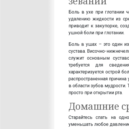
зевании
Боль в ухе при глотании ч
удалению жидкости из сре
приводит к закупорке, со
ушной боли при глотании.
Боль в ушах – это один и
сустава. Височно-нижнечел
служит основным сустав
требуется для сведени
характеризуется острой бо
распространенная причина 
в области зубов мудрости.
просто при открытии рта.
Домашние ср
Старайтесь спать на одн
уменьшать любое давление