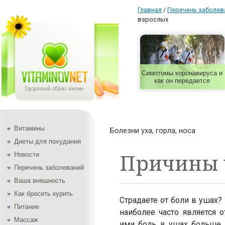
Главная
/
Перечень заболев
взрослых
Симптомы коронавируса и
как он передается
Витамины
Болезни уха, горла, носа
Диеты для похудания
Причины 
Новости
Перечень заболеваний
Ваша внешность
Как бросить курить
Страдаете от боли в ушах
Питание
наиболее часто является
Массаж
ими боль в ушах больше р