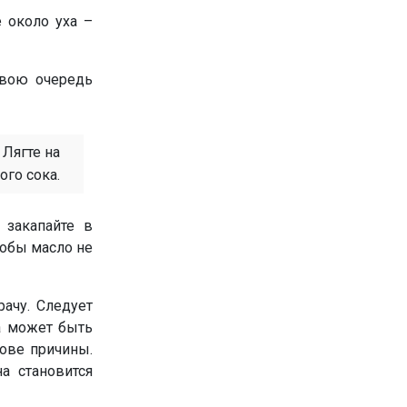
 около уха –
 вою очередь
Лягте на
ого сока.
 закапайте в
тобы масло не
ачу. Следует
на может быть
ове причины.
а становится