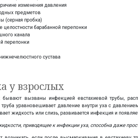
причине изменения давления
родных предметов
ы (серная пробка)
е целостности барабанной перепонки
ного канала
ой перепонки
нижнечелюстного сустава
а у взрослых
х бывают вызваны инфекцией евстахиевой трубы, рас
та труба уравновешивает давление внутри уха с давлени
ивает жидкость или слизь, развивается инфекция и появляе
идкости, приводящее к инфекции уха, способна даже прос
 возникать, если после высмаркивания в евстахиеву тр