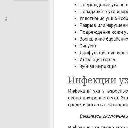
Повреждение уха по 
Попадание в ухо ино
;
;;
Уплотнение ушной сер
Разрыв или нарушени
Повреждение кожи уш
Воспаление барабанн
Синусит
Дисфункция височно-
Инфекция горла
Зубная инфекция
Инфекции ух
Инфекции уха у взрослы
около внутреннего уха. Э
среде, и когда в ней скапл
Вызывать скопление ж
Инфекция уха также может