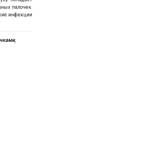
шных палочек.
кие инфекции
чками,