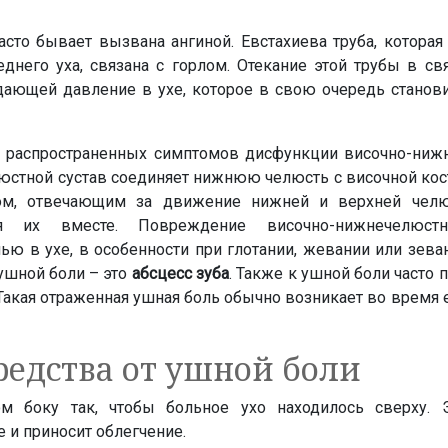
асто бывает вызвана ангиной. Евстахиева труба, которая
днего уха, связана с горлом. Отекание этой трубы в св
здающей давление в ухе, которое в свою очередь станов
з распространенных симптомов дисфункции височно-ниж
юстной сустав соединяет нижнюю челюсть с височной кос
ом, отвечающим за движение нижней и верхней челю
я их вместе. Повреждение височно-нижнечелюстн
лью в ухе, в особенности при глотании, жевании или зева
ушной боли – это
абсцесс зуба
. Также к ушной боли часто 
 Такая отраженная ушная боль обычно возникает во время
едства от ушной боли
ом боку так, чтобы больное ухо находилось сверху. 
 и приносит облегчение.