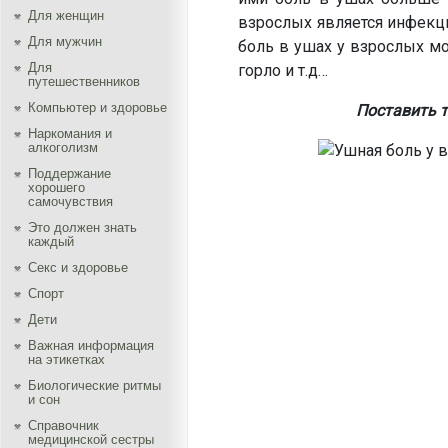
Для женщин
взрослых является инфекци
Для мужчин
боль в ушах у взрослых мо
Для
горло и т.д…
путешественников
Компьютер и здоровье
Поставить 
Наркомания и
алкоголизм
Поддержание
хорошего
самочувствия
Это должен знать
каждый
Секс и здоровье
Спорт
Дети
Важная информация
на этикетках
Биологические ритмы
и сон
Справочник
медицинской сестры