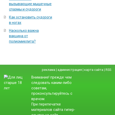
вызывающие мышечные
спазмы и судороги
Как остановить судороги
в ногах
Насколько важна
вакцина от
полиомиелита?
реклама
|
администрация
|
карта сайта
|
RSS
Внимание! прежде чем
следовать каким-либо
советам,
проконсультируйтесь с
врачом.
При перепечатке
материалов сайта гипер-