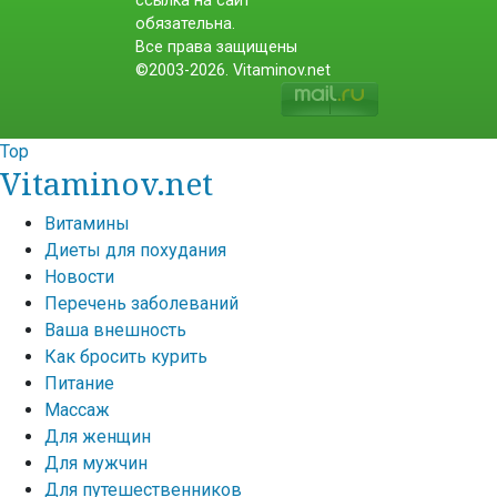
ссылка на сайт
обязательна.
Все права защищены
©2003-2026. Vitaminov.net
Top
Vitaminov.net
Витамины
Диеты для похудания
Новости
Перечень заболеваний
Ваша внешность
Как бросить курить
Питание
Массаж
Для женщин
Для мужчин
Для путешественников