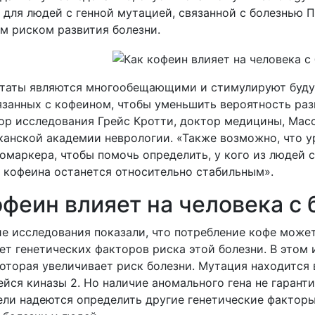
 для людей с генной мутацией, связанной с болезнью 
м риском развития болезни.
ьтаты являются многообещающими и стимулируют буду
язанных с кофеином, чтобы уменьшить вероятность раз
тор исследования Грейс Кротти, доктор медицины, Мас
канской академии неврологии. «Также возможно, что у
омаркера, чтобы помочь определить, у кого из людей с
ь кофеина останется относительно стабильным».
офеин влияет на человека с
е исследования показали, что потребление кофе может
ет генетических факторов риска этой болезни. В этом
оторая увеличивает риск болезни. Мутация находится 
ся киназы 2. Но наличие аномального гена не гаранти
ели надеются определить другие генетические фактор