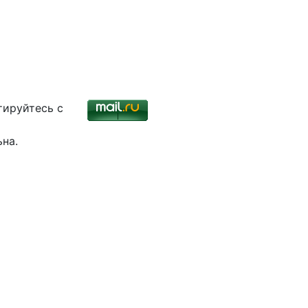
тируйтесь с
ьна.