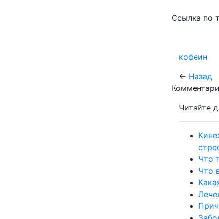
Ссылка по 
кофеин
←
Назад
Комментари
Читайте д
Кине
стре
Что 
Что 
Кака
Лече
Прич
Забо