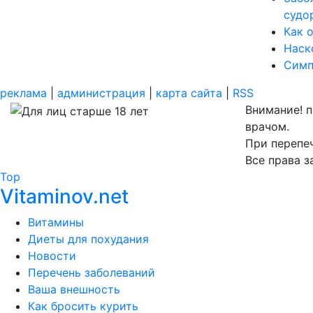
судо
Как 
Наск
Симп
реклама
|
администрация
|
карта сайта
|
RSS
Внимание! 
врачом.
При перепеч
Все права 
Top
Vitaminov.net
Витамины
Диеты для похудания
Новости
Перечень заболеваний
Ваша внешность
Как бросить курить