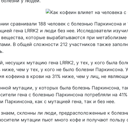
 болезни у людей.
нии сравнивали 188 человек с болезнью Паркинсона и 1
цией гена LRRK2 и люди без нее. Исследователи изучи
 вещества, которые вырабатываются при метаболизме к
пами. В общей сложности 212 участников также заполн
ь.
, несущих мутацию гена LRRK2, у тех, у кого была бо
 ниже, чем у тех, у кого не было болезни Паркинсона.
я кофеина в крови на 31% ниже, чем у лиц, не являющ
енной мутации, у которых была болезнь Паркинсона, т
сители гена с болезнью Паркинсона потребляли на 41%
и Паркинсона, как с мутацией гена, так и без нее.
знаем, склонны ли люди, предрасположенные к болезни
осители мутации пьют много кофе и получают пользу 