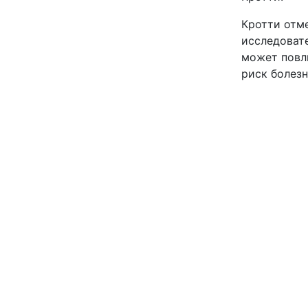
Кротти отм
исследовате
может повл
риск болезн