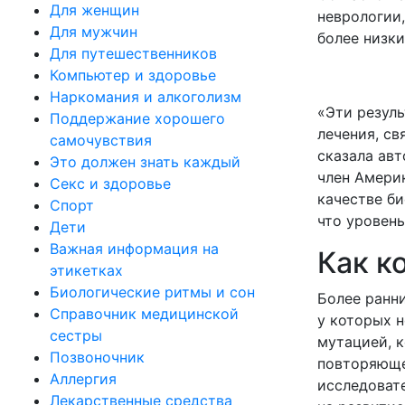
Для женщин
неврологии,
Для мужчин
более низки
Для путешественников
Компьютер и здоровье
Наркомания и алкоголизм
«Эти резул
Поддержание хорошего
лечения, св
самочувствия
сказала ав
Это должен знать каждый
член Амери
Секс и здоровье
качестве би
Спорт
что уровен
Дети
Важная информация на
Как к
этикетках
Биологические ритмы и сон
Более ранни
Справочник медицинской
у которых н
сестры
мутацией, к
Позвоночник
повторяющей
Аллергия
исследоват
Лекарственные средства