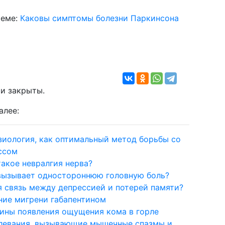
теме:
Каковы симптомы болезни Паркинсона
и закрыты.
алее:
зиология, как оптимальный метод борьбы со
ссом
такое невралгия нерва?
вызывает одностороннюю головную боль?
я связь между депрессией и потерей памяти?
ние мигрени габапентином
ины появления ощущения кома в горле
левания, вызывающие мышечные спазмы и