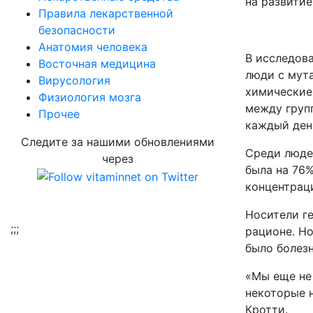
на развитие
Правила лекарственной
безопасности
Aнатомия человека
В исследова
Восточная медицина
люди с мута
Вирусология
химические
Физиология мозга
между груп
Прочее
каждый ден
Следите за нашими обновлениями
Среди людей
через
была на 76%
концентраци
Носители г
;
;;
рационе. Но
было болезн
«Мы еще не 
некоторые н
Кротти.