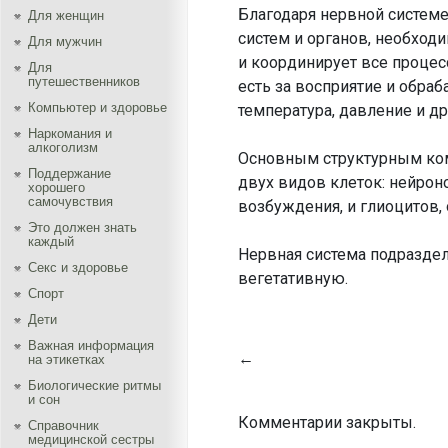
Благодаря нервной системе
Для женщин
систем и органов, необход
Для мужчин
и координирует все процесс
Для
путешественников
есть за восприятие и обраба
Компьютер и здоровье
температура, давление и др
Наркомания и
алкоголизм
Основным структурным комп
Поддержание
двух видов клеток: нейро
хорошего
самочувствия
возбуждения, и глиоцитов
Это должен знать
каждый
Нервная система подраздел
Секс и здоровье
вегетативную.
Спорт
Дети
Важная информация
←
на этикетках
Биологические ритмы
и сон
Комментарии закрыты.
Справочник
медицинской сестры