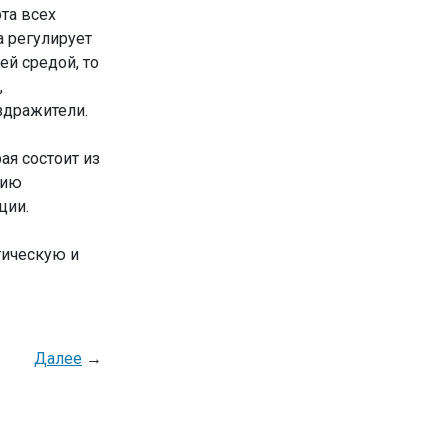
та всех
а регулирует
ей средой, то
,
здражители.
ая состоит из
цию
ции.
тическую и
Далее
→