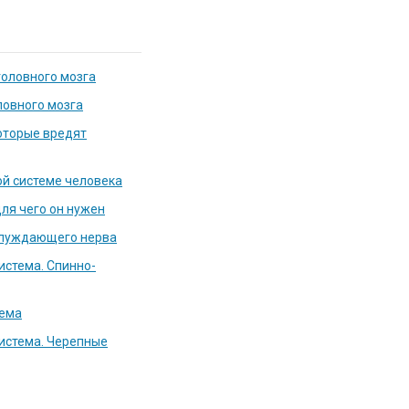
головного мозга
ловного мозга
оторые вредят
ой системе человека
для чего он нужен
блуждающего нерва
истема. Спинно-
тема
истема. Черепные