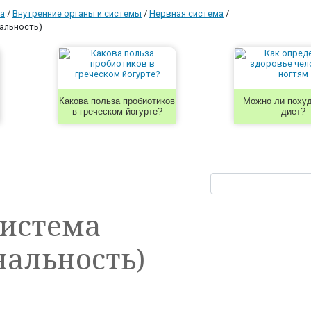
а
/
Внутренние органы и системы
/
Нервная система
/
альность)
Какова польза пробиотиков
Можно ли похуд
в греческом йогурте?
диет?
система
альность)