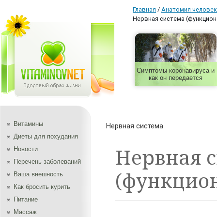
Главная
/
Aнатомия человек
Нервная система (функцион
Симптомы коронавируса и
как он передается
Витамины
Нервная система
Диеты для похудания
Нервная 
Новости
Перечень заболеваний
(функцион
Ваша внешность
Как бросить курить
Питание
Массаж