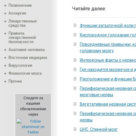
Позвоночник
Читайте далее:
Аллергия
Лекарственные
средства
Функции затылочной доли 
Правила
Кислородное голодание го
лекарственной
безопасности
Повседневные привычки, к
Aнатомия человека
головному мозгу
Восточная медицина
Интересные факты о нервн
Вирусология
Где находится мозжечок и 
Физиология мозга
Расположение и функции 
Прочее
Периферическая нервная с
мозговые нервы
Следите за
нашими
Вегетативная нервная сис
обновлениями
Периферическая нервная с
через
нервы
ЦНС. Спинной мозг