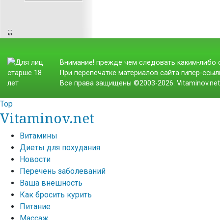
;
;;
Внимание! прежде чем следовать каким-либо с
При перепечатке материалов сайта гипер-ссылк
Все права защищены ©2003-2026. Vitaminov.ne
Top
Vitaminov.net
Витамины
Диеты для похудания
Новости
Перечень заболеваний
Ваша внешность
Как бросить курить
Питание
Массаж