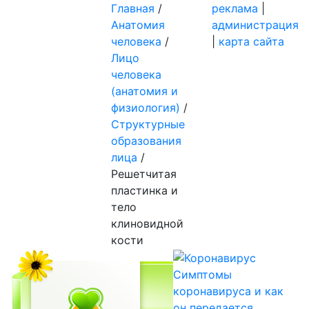
Главная
/
реклама
|
Aнатомия
администрация
человека
/
|
карта сайта
Лицо
человека
(анатомия и
физиология)
/
Структурные
образования
лица
/
Решетчитая
пластинка и
тело
клиновидной
кости
Симптомы
коронавируса и как
он передается