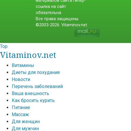
материалов сайта гипер-
ссылка на сайт
обязательна.
Все права защищены
©2003-2026. Vitaminov.net
Top
Vitaminov.net
Витамины
Диеты для похудания
Новости
Перечень заболеваний
Ваша внешность
Как бросить курить
Питание
Массаж
Для женщин
Для мужчин