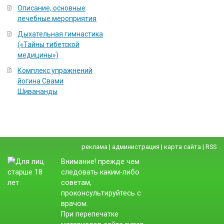
Описание, основные
лечебные мероприятия
Дыхательная гимнастика
(«Тайны тибетской
медицины»)
Комплекс упражнений
йогина Свами
Шивананды
реклама
|
администрация
|
карта сайта
|
RSS
Внимание! прежде чем
следовать каким-либо
советам,
проконсультируйтесь с
врачом.
При перепечатке