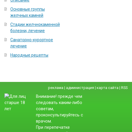
Описание
Основные группы
желчных камней
Стадии желчнокаменной
болезни, лечение
Санаторно-курортное
лечение
Народные рецепты
реклама
|
администрация
|
карта сайта
|
RSS
Внимание! прежде чем
следовать каким-либо
советам,
проконсультируйтесь с
врачом.
При перепечатке