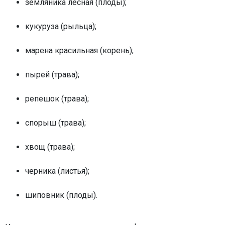
земляника лесная (плоды);
кукуруза (рыльца);
марена красильная (корень);
пырей (трава);
репешок (трава);
спорыш (трава);
хвощ (трава);
черника (листья);
шиповник (плоды).