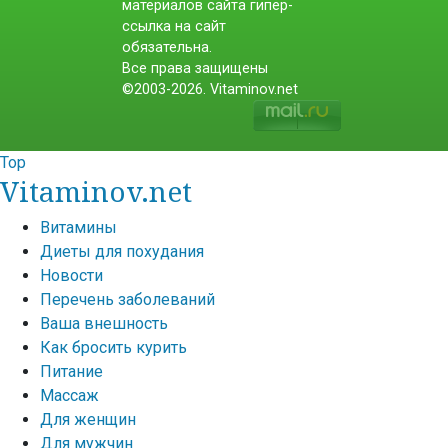
материалов сайта гипер-
ссылка на сайт
обязательна.
Все права защищены
©2003-2026. Vitaminov.net
Top
Vitaminov.net
Витамины
Диеты для похудания
Новости
Перечень заболеваний
Ваша внешность
Как бросить курить
Питание
Массаж
Для женщин
Для мужчин