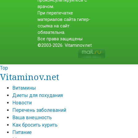
проконсультируйтесь с
врачом.
При перепечатке
материалов сайта гипер-
ссылка на сайт
обязательна.
Все права защищены
©2003-2026. Vitaminov.net
Top
Vitaminov.net
Витамины
Диеты для похудания
Новости
Перечень заболеваний
Ваша внешность
Как бросить курить
Питание