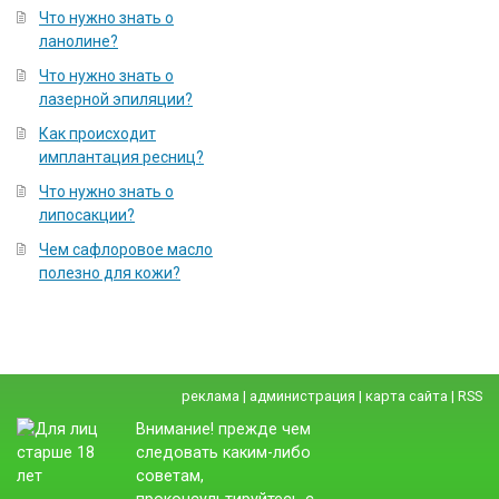
Что нужно знать о
ланолине?
Что нужно знать о
лазерной эпиляции?
Как происходит
имплантация ресниц?
Что нужно знать о
липосакции?
Чем сафлоровое масло
полезно для кожи?
реклама
|
администрация
|
карта сайта
|
RSS
Внимание! прежде чем
следовать каким-либо
советам,