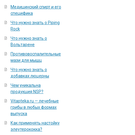
Медицинский спирт и его
специфика
Что нужно знать о Piping
Rock
Что нужно знать о
Вольтарене
Противовоспалительные
мази для мышц
Что нужно знать о
добавках люцерны
Чем уникальна
продукция NSP?
Vitapteka.ru — лечебные
грибы в любых формах
выпуска
Как применять настойку
элеутерококка?