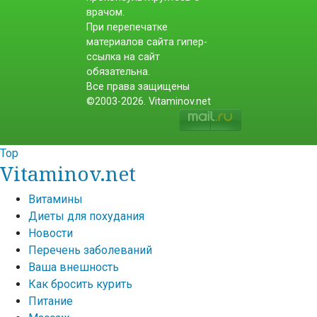
врачом.
При перепечатке
материалов сайта гипер-
ссылка на сайт
обязательна.
Все права защищены
©2003-2026. Vitaminov.net
Top
Vitaminov.net
Витамины
Диеты для похудания
Новости
Перечень заболеваний
Ваша внешность
Как бросить курить
Питание