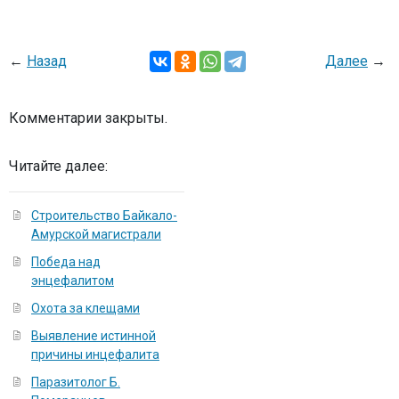
←
Назад
Далее
→
Комментарии закрыты.
Читайте далее:
Cтроительство Байкало-
Амурской магистрали
Победа над
энцефалитом
Охота за клещами
Выявление истинной
причины инцефалита
Паразитолог Б.