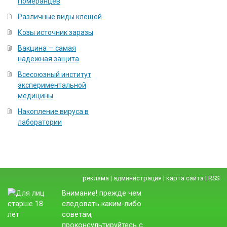
Померанцев
Различные виды клещей
Козы источник заразы
Вакцина — самая
надежная защита
Всесоюзный институт
экспериментальной
медицины
Накопление вируса в
лаборатории
реклама
|
администрация
|
карта сайта
|
RSS
Внимание! прежде чем
следовать каким-либо
советам,
проконсультируйтесь с