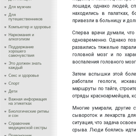
лошади, однако людей, сп
Для мужчин
находились в палатках, 
Для
путешественников
привезли в больницу и дол
Компьютер и здоровье
Сперва врачи думали, что
Наркомания и
алкоголизм
одновременно. Однако позд
развились тяжелые паралич
Поддержание
хорошего
головной мозг и по хар
самочувствия
воспаления головного мозг
Это должен знать
каждый
Затем вспышки этой боле
Секс и здоровье
работали геологи, иск
Спорт
маршруты по тайге, строит
Дети
отряды красноармейцев, ко
Важная информация
на этикетках
Многие умирали, другие с
Биологические ритмы
сывороток и лекарств для
и сон
ситуация, что задача освое
Справочник
медицинской сестры
срыва. Люди боялись идти 
Позвоночник