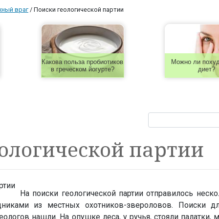
жный враг
/
Поиски геологической партии
Какова польза пробиотиков
Можно ли похуд
в греческом йогурте?
диет?
ологической партии
На поиски геологической партии отправилось неск
дниками из местных охотников-звероловов. Поиски д
еологов нашли. На опушке леса, у ручья, стояли палатки, 