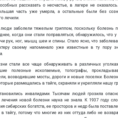
особных рассказать о несчастье, в лагере не оказалось
большая часть уже умерла, а остальные были без соз
го лечили.
 люди заболели тяжелым гриппом, поскольку болезнь п
нее, когда они стали поправляться, обнаружилось, что 
и рук, ног, мышц шеи и спины. Стало ясно, что заболев
актеру своему напоминало уже известные в ту пору 
а.
зни стали все чаще обнаруживать в различных уголках
авшие полезные ископаемые, топографы, прокладыв
ели, возводившие мосты, дороги и новые поселки. Болез
торые размещались в тайге, охраняли и укрепляли нашу гр
тановились инвалидами. Тысячам людей грозила опасно
 лечения новой болезни наука не знала. К 1937 году сл
ния сибирских богатств, ее просторов и недр была поставле
в тайгу, потому что многие из них оттуда либо не возвр