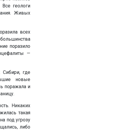
. Все геологи
нания. Живых
оразила всех
у большинства
ание поразило
энцефалиты —
 Сибири, где
авшие новые
нь поражала и
аницу.
сть. Никаких
ожилась такая
на под угрозу
ащались, либо