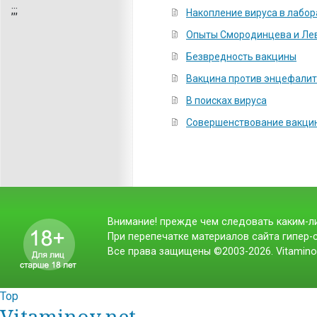
;
;;
Накопление вируса в лабо
Опыты Смородинцева и Ле
Безвредность вакцины
Вакцина против энцефали
В поисках вируса
Совершенствование вакци
Внимание! прежде чем следовать каким-ли
При перепечатке материалов сайта гипер-с
Все права защищены ©2003-2026. Vitamino
Top
Vitaminov.net