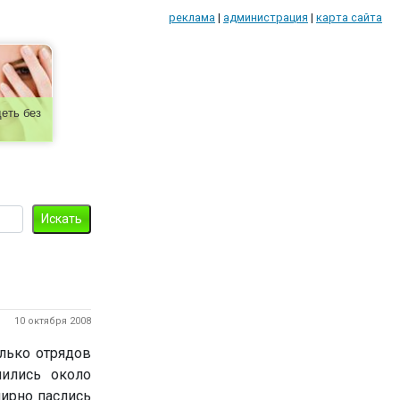
реклама
|
администрация
|
карта сайта
еть без
10 октября 2008
олько отрядов
лились около
мирно паслись