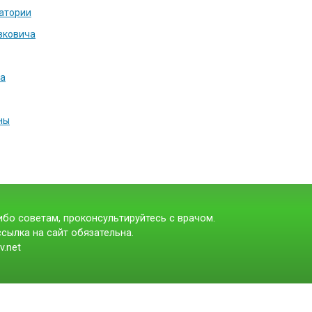
ратории
вковича
та
ны
бо советам, проконсультируйтесь с врачом.
сылка на сайт обязательна.
v.net