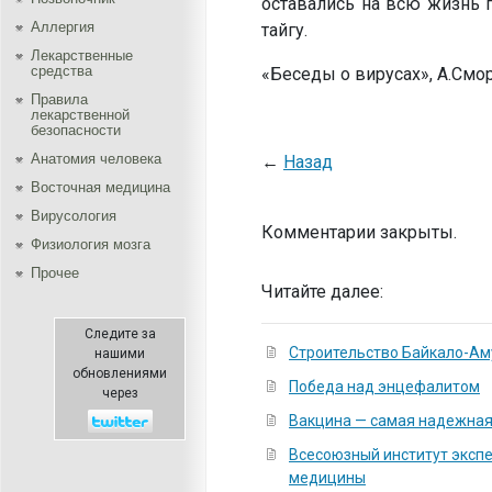
оставались на всю жизнь 
Аллергия
тайгу.
Лекарственные
средства
«Беседы о вирусах», А.См
Правила
лекарственной
безопасности
Aнатомия человека
←
Назад
Восточная медицина
Вирусология
Комментарии закрыты.
Физиология мозга
Прочее
Читайте далее:
Следите за
Cтроительство Байкало-Ам
нашими
обновлениями
Победа над энцефалитом
через
Вакцина — самая надежна
Всесоюзный институт эксп
медицины