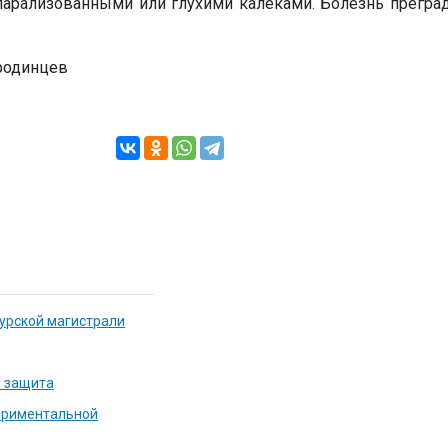
парализованными или глухими калеками. Болезнь преград
ородинцев
урской магистрали
я защита
ериментальной