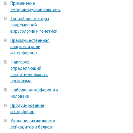
Применение
энтеровирусной вакцины
Тончайшие методы
современной
вирусологии и генетики
Преимущественная
защитной роли
интерферона
Факторов
определяющий
сопротивляемость
организма
Фабрика интерферона в
человеке
Продуцирование
интерферон
Удаление из жидкости
лейкоцитов и белков