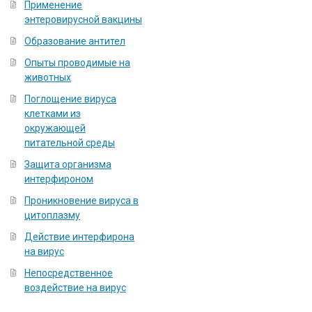
Применение
энтеровирусной вакцины
Образование антител
Опыты проводимые на
животных
Поглощение вируса
клетками из
окружающей
питательной среды
Защита организма
интерфироном
Проникновение вируса в
цитоплазму
Действие интерфирона
на вирус
Непосредственное
воздействие на вирус